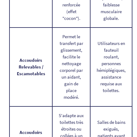
renforcée
faiblesse
(effet
musculaire
"cocon").
globale.
Permet le
transfert par
Utilisateurs en
glissement,
fauteuil
facilite le
roulant,
Accoudoirs
nettoyage
personnes
Relevables /
corporel par
hémiplégiques,
Escamotables
un aidant,
assistance
gain de
requise aux
place
toilettes.
modéré.
S'adapte aux
toilettes très
Salles de bains
étroites ou
exiguës,
Accoudoirs
collées à un
patients ayant