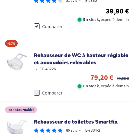
•
TE-5380
81 avis
39,90 €
En stock
, expédié demain
Comparer
-20%
Rehausseur de WC à hauteur réglable
et accoudoirs relevables
•
TE-43226
79,20 €
99,00 €
En stock
, expédié demain
Comparer
Incontournable !
Rehausseur de toilettes Smartfix
•
TE-7884-2
80 avis