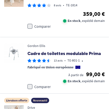
•
TE-1814
8 avis
359,00 €
En stock
, expédié demain
Comparer
Gordon Ellis
Cadre de toilettes modulable Prima
•
•
TE-801-1
13 avis
Fabriqué en Union européenne
99,00 €
À partir de
En stock
, expédié demain
Comparer
Livraison offerte
Nouveauté
Drive