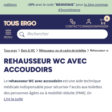
ons
-10%
avec le code "
BIENVENUE
" pour
la 1ère commande
d'incontinence
0
CONTACT
CONNEXION
PANIER
MENU
Tous ergo
Bain & WC
Réhausseur wc et cadre de toilettes
Rehausseur wc 
REHAUSSEUR WC AVEC
ACCOUDOIRS
Le
rehausseur WC avec accoudoirs
est une aide technique
médicale indispensable pour sécuriser l'accès aux toilettes
des personnes âgées ou à mobilité réduite (PMR). En
surélevant la cuvette de plusieurs centimètres et en offrant
Lire la suite
deux points d'appui latéraux robustes, ce dispositif compense
la perte de force musculaire et d'équilibre. Il permet de