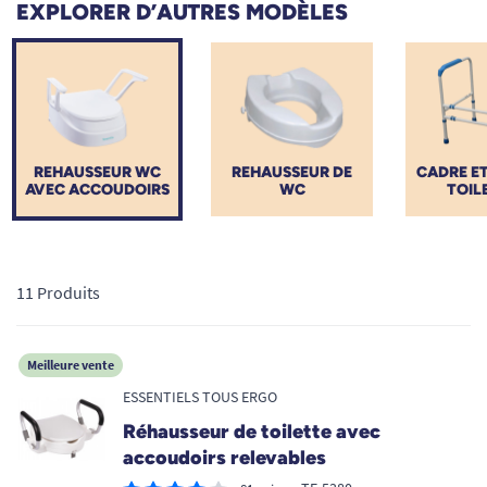
EXPLORER D’AUTRES MODÈLES
s'asseoir et de se relever sans effort, prévenant ainsi
efficacement le risque de chute dans la salle de bain.
Découvrez notre sélection ergonomique pour retrouver
confort, intimité et autonomie au quotidien.
REHAUSSEUR WC
REHAUSSEUR DE
CADRE ET
AVEC ACCOUDOIRS
WC
TOIL
11 Produits
Meilleure vente
ESSENTIELS TOUS ERGO
Réhausseur de toilette avec
accoudoirs relevables