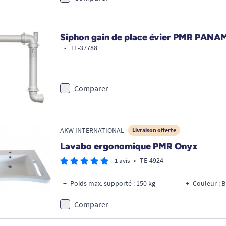
Siphon gain de place évier PMR PANA
•
TE-37788
Comparer
AKW INTERNATIONAL
Livraison offerte
Lavabo ergonomique PMR Onyx
•
TE-4924
1 avis
Poids max. supporté : 150 kg
Couleur : B
Comparer