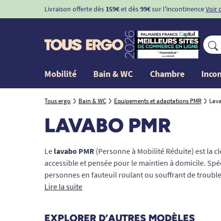
Livraison offerte dès
159€
et dès
99€
sur l'incontinence
Voir 
Mobilité
Bain & WC
Chambre
Inco
Tous ergo
Bain & WC
Equipements et adaptations PMR
Lav
LAVABO PMR
Le
lavabo PMR
(Personne à Mobilité Réduite) est la cl
accessible et pensée pour le maintien à domicile. Spé
personnes en fauteuil roulant ou souffrant de troubles
ergonomique permettant une approche frontale sans
Lire la suite
sélectionné des vasques suspendues, des
élévateurs
pour vous redonner votre autonomie. Faites le choix d
EXPLORER D’AUTRES MODÈLES