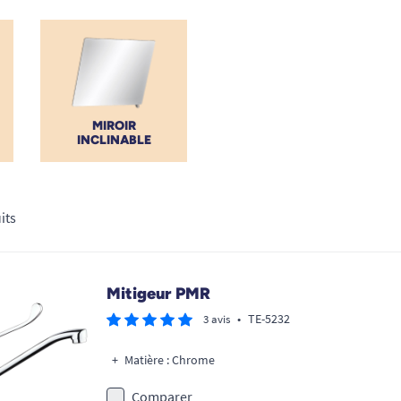
rité médicale absolue.
MIROIR
INCLINABLE
its
Mitigeur PMR
•
TE-5232
3 avis
Matière : Chrome
Comparer