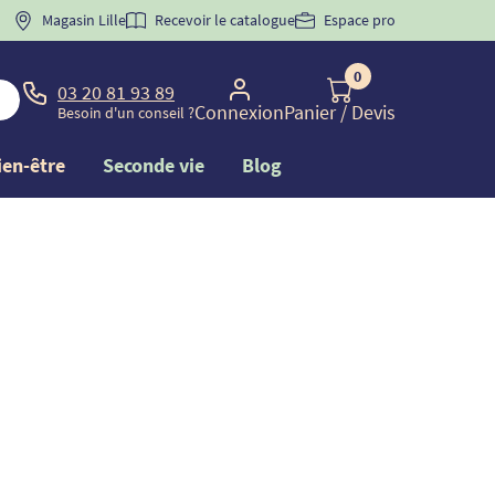
 "
BIENVENUE
Magasin Lille
" pour
la 1ère commande d'incontinence
Recevoir le catalogue
Espace pro
0
03 20 81 93 89
Connexion
Panier
/ Devis
Besoin d'un conseil ?
ien-être
Seconde vie
Blog