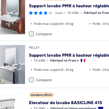
Support lavabo PMR à hauteur réglabl
•
TE-2382
•
Fabriqué en Fran
3 avis
Poids max. supporté : 30 kg
Poids : 19 k
Comparer
PELLET
Support lavabo PMR à hauteur réglable
•
TE-2384
•
Fabriqué en France
Poids max. supporté : 30 kg
Poids : 19 k
Comparer
Livraison offerte
Elevateur de lavabo BASICLINE 415
•
•
TE-2645
Fabriqué en Union européenne