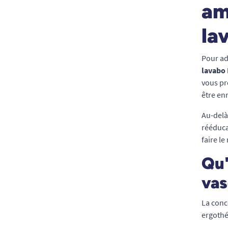
am
la
Pour ad
lavabo
vous pr
être en
Au-delà
rééduca
faire l
Qu'
vas
La conc
ergothé