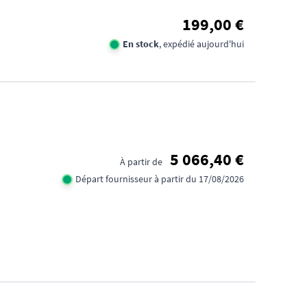
199,00 €
En stock
, expédié aujourd'hui
FID
CA
5 066,40 €
À partir de
1€
Départ fournisseur à partir du 17/08/2026
TR
DE
D'