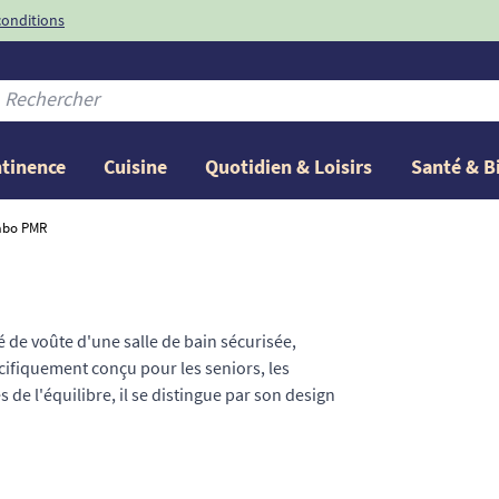
conditions
-10%
avec le code
ntinence
Cuisine
Quotidien & Loisirs
Santé & B
abo PMR
é de voûte d'une salle de bain sécurisée,
cifiquement conçu pour les seniors, les
 de l'équilibre, il se distingue par son design
 obstacle. Chez TOUS ERGO, nous avons
 de lavabo
et une multitude d'accessoires
'un équipement sanitaire qui allie confort