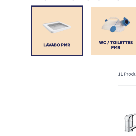
quotidien, respect des normes d'accessibilité et sécu
WC / TOILETTES
LAVABO PMR
PMR
11 Produ