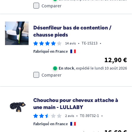
Comparer
Désenfileur bas de contention /
chausse pieds
•
TE-15213
•
14 avis
Fabriqué en France
12,90 €
En stock
, expédié le lundi 10 août 2026
Comparer
Chouchou pour cheveux attache à
une main - LULLABY
•
TE-39732-1
•
2 avis
Fabriqué en France