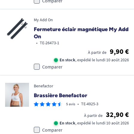
Comparer
My Add On
Fermeture éclair magnétique My Add
On
•
TE-26473-1
9,90 €
À partir de
En stock
, expédié le lundi 10 août 2026
Comparer
Benefactor
Brassière Benefactor
•
TE-4925-3
5 avis
32,90 €
À partir de
En stock
, expédié le lundi 10 août 2026
Comparer