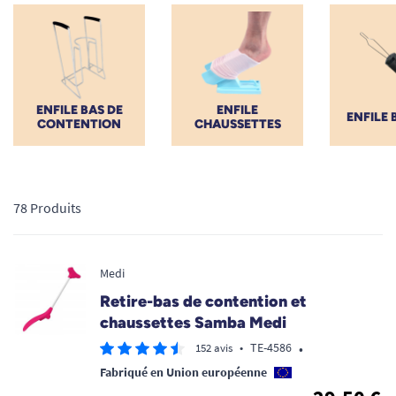
soulager vos articulations, notre matériel ergonomique
sécurise votre routine. Ces accessoires soulagent également
les aidants en facilitant les manipulations lors de la toilette
corporelle.
ENFILE BAS DE
ENFILE
ENFILE
CONTENTION
CHAUSSETTES
78 Produits
Medi
Retire-bas de contention et
chaussettes Samba Medi
•
•
TE-4586
152 avis
Fabriqué en Union européenne