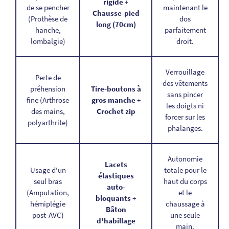
rigide
+
de se pencher
maintenant le
Chausse-pied
(Prothèse de
dos
long (70cm)
hanche,
parfaitement
lombalgie)
droit.
Verrouillage
Perte de
des vêtements
préhension
Tire-boutons à
sans pincer
fine (Arthrose
gros manche
+
les doigts ni
des mains,
Crochet zip
forcer sur les
polyarthrite)
phalanges.
Autonomie
Lacets
Usage d'un
totale pour le
élastiques
seul bras
haut du corps
auto-
(Amputation,
et le
bloquants
+
hémiplégie
chaussage à
Bâton
post-AVC)
une seule
d'habillage
main.