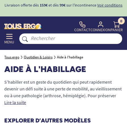
ons
-10%
avec le code "
BIENVENUE
" pour
la 1ère commande
d'incontinence
0
CONTACT
CONNEXION
PANIER
MENU
Tous ergo
Quotidien & Loisirs
Aide à l'habillage
AIDE À L'HABILLAGE
S'habiller est un geste du quotidien qui peut rapidement
devenir un défi suite à une perte de mobilité, au vieillissement
ou à une pathologie (arthrose, hémiplégie). Pour préserver
votre autonomie et votre intimité, TOUS ERGO a sélectionné
Lire la suite
une gamme complète d'
aides à l'habillage
. Que vous
cherchiez un
enfile-chaussettes
, un
chausse-pied à long
EXPLORER D’AUTRES MODÈLES
manche
pour éviter de vous baisser, ou un
tire-bouton
pour