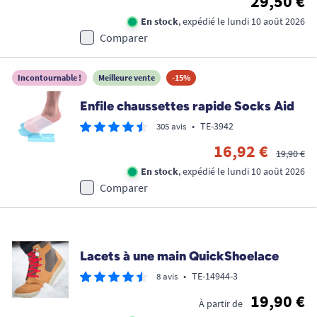
29,50 €
En stock
, expédié le lundi 10 août 2026
Comparer
Incontournable !
Meilleure vente
-15%
Enfile chaussettes rapide Socks Aid
•
TE-3942
305 avis
16,92 €
19,90 €
En stock
, expédié le lundi 10 août 2026
Comparer
Promo !
Lacets à une main QuickShoelace
•
TE-14944-3
8 avis
19,90 €
À partir de