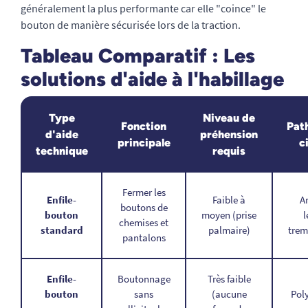
généralement la plus performante car elle "coince" le
bouton de manière sécurisée lors de la traction.
Tableau Comparatif : Les
solutions d'aide à l'habillage
Type
Niveau de
Fonction
Pat
d'aide
préhension
principale
c
technique
requis
Fermer les
Enfile-
Faible à
A
boutons de
bouton
moyen (prise
l
chemises et
standard
palmaire)
trem
pantalons
Enfile-
Boutonnage
Très faible
bouton
sans
(aucune
Poly