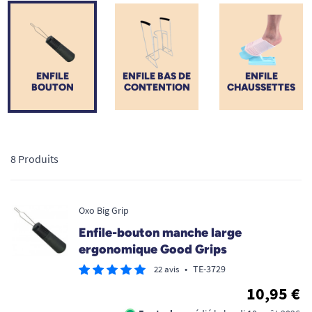
sélectionnée pour vous permettre de retrouver votre pleine
autonomie à domicile
. Grâce à une prise en main étudiée
pour la motricité fine, habissez-vous au quotidien en toute
sécurité et sans l'intervention d'un proche aidant.
ENFILE
ENFILE BAS DE
ENFILE
BOUTON
CONTENTION
CHAUSSETTES
8 Produits
Oxo Big Grip
Enfile-bouton manche large
ergonomique Good Grips
•
TE-3729
22 avis
10,95 €