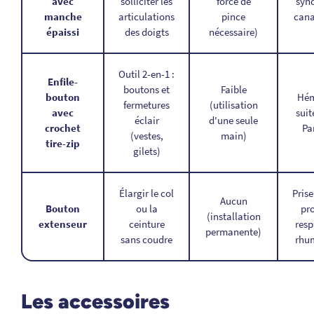
avec
solliciter les
force de
syn
manche
articulations
pince
cana
épaissi
des doigts
nécessaire)
Outil 2-en-1 :
Enfile-
boutons et
Faible
bouton
Hém
fermetures
(utilisation
avec
suit
éclair
d'une seule
crochet
Pa
(vestes,
main)
tire-zip
gilets)
Élargir le col
Prise
Aucun
Bouton
ou la
pr
(installation
extenseur
ceinture
resp
permanente)
sans coudre
rhu
Les accessoires