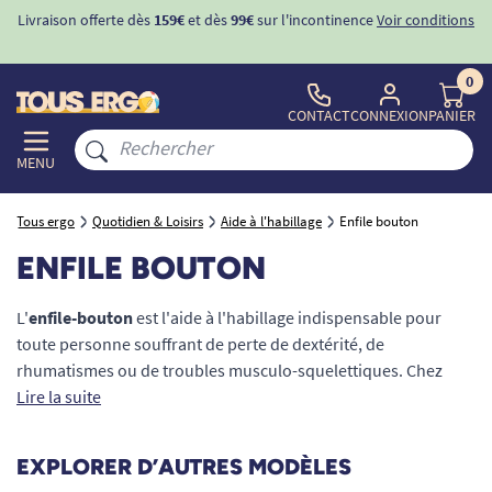
Livraison offerte dès
159€
et dès
99€
sur l'incontinence
Voir conditions
0
CONTACT
CONNEXION
PANIER
MENU
Tous ergo
Quotidien & Loisirs
Aide à l'habillage
Enfile bouton
ENFILE BOUTON
L'
enfile-bouton
est l'aide à l'habillage indispensable pour
toute personne souffrant de perte de dextérité, de
rhumatismes ou de troubles musculo-squelettiques. Chez
TOUS ERGO, nous comprenons que le simple geste de
Lire la suite
boutonner une chemise ou un gilet peut devenir douloureux,
voire impossible. Notre gamme d'enfile-boutons
EXPLORER D’AUTRES MODÈLES
ergonomiques et de crochets tire-zip a été rigoureusement