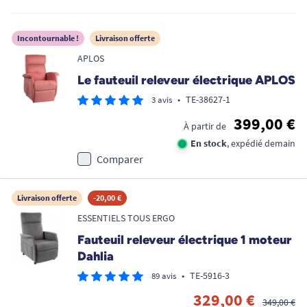
Incontournable !
Livraison offerte
APLOS
Le fauteuil releveur électrique APLOS
•
TE-38627-1
3 avis
399,00 €
À partir de
En stock
, expédié demain
Comparer
Livraison offerte
-20,00 €
ESSENTIELS TOUS ERGO
Fauteuil releveur électrique 1 moteur
Dahlia
•
TE-5916-3
89 avis
329,00 €
349,00 €