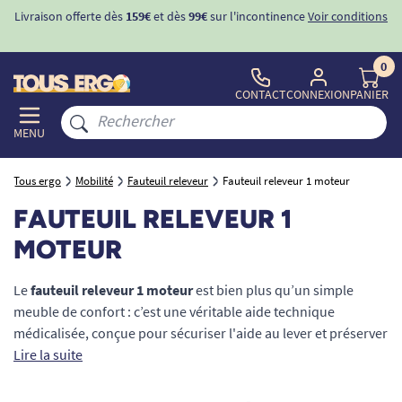
ons
-10%
avec le code "
BIENVENUE
" pour
la 1ère commande
d'incontinence
0
CONTACT
CONNEXION
PANIER
MENU
Tous ergo
Mobilité
Fauteuil releveur
Fauteuil releveur 1 moteur
FAUTEUIL RELEVEUR 1
MOTEUR
Le
fauteuil releveur 1 moteur
est bien plus qu’un simple
meuble de confort : c’est une véritable aide technique
médicalisée, conçue pour sécuriser l'aide au lever et préserver
votre autonomie. Grâce à sa motorisation synchronisée et sa
Lire la suite
télécommande ultra-simplifiée, il accompagne le passage de
la position assise à la station debout sans le moindre effort