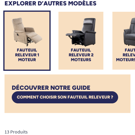
EXPLORER D’AUTRES MODÈLES
musculaire ni risque de chute. Explorez notre sélection de
fauteuils releveurs électriques
pour seniors et personnes à
mobilité réduite (PMR) : des revêtements variés (tissu, cuir,
microfibre déperlante) et des assises ergonomiques pensées
pour apaiser vos douleurs articulaires et améliorer votre bien-
être au quotidien.
FAUTEUIL
FAUTEUIL
FAUT
RELEVEUR 1
RELEVEUR 2
RELEV
MOTEUR
MOTEURS
MOTEURS
DÉCOUVRER NOTRE GUIDE
COMMENT CHOISIR SON FAUTEUIL RELEVEUR ?
13 Produits