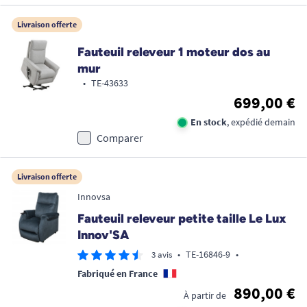
Livraison offerte
Fauteuil releveur 1 moteur dos au
mur
•
TE-43633
699,00 €
En stock
, expédié demain
Comparer
Livraison offerte
Innovsa
Fauteuil releveur petite taille Le Lux
Innov'SA
•
TE-16846-9
•
3 avis
Fabriqué en France
890,00 €
À partir de