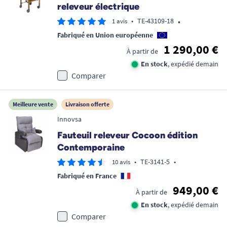
releveur électrique
•
•
TE-43109-18
1 avis
Fabriqué en Union européenne
1 290,00 €
À partir de
En stock
, expédié demain
Comparer
Meilleure vente
Livraison offerte
Innovsa
Fauteuil releveur Cocoon édition
Contemporaine
•
TE-3141-5
•
10 avis
Fabriqué en France
949,00 €
À partir de
En stock
, expédié demain
Comparer