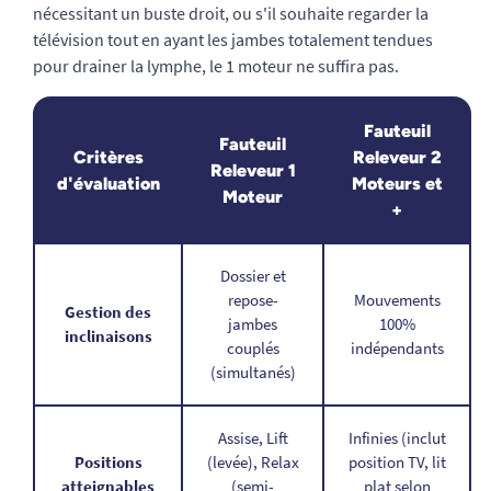
nécessitant un buste droit, ou s'il souhaite regarder la
télévision tout en ayant les jambes totalement tendues
pour drainer la lymphe, le 1 moteur ne suffira pas.
Fauteuil
Fauteuil
Critères
Releveur 2
Releveur 1
d'évaluation
Moteurs et
Moteur
+
Dossier et
repose-
Mouvements
Gestion des
jambes
100%
inclinaisons
couplés
indépendants
(simultanés)
Assise, Lift
Infinies (inclut
Positions
(levée), Relax
position TV, lit
atteignables
(semi-
plat selon