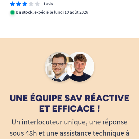
1 avis
Couette lavable en machine à 30°C.
En stock
, expédié le lundi 10 août 2026
Certifie CE et Oeko-Tex 100 garantit contre
produits toxiques.
Diamètre des billes : de 0,8 à 1 mm.
Retrouvez tous nos accessoires de literie.
UNE ÉQUIPE SAV RÉACTIVE
ET EFFICACE !
Un interlocuteur unique, une réponse
sous 48h et une assistance technique à