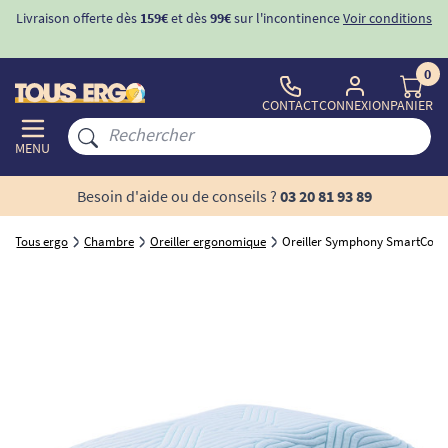
Livraison offerte dès
159€
et dès
99€
sur l'incontinence
Voir conditions
0
CONTACT
CONNEXION
PANIER
MENU
Besoin d'aide ou de conseils ?
03 20 81 93 89
Tous ergo
Chambre
Oreiller ergonomique
Oreiller Symphony SmartCool