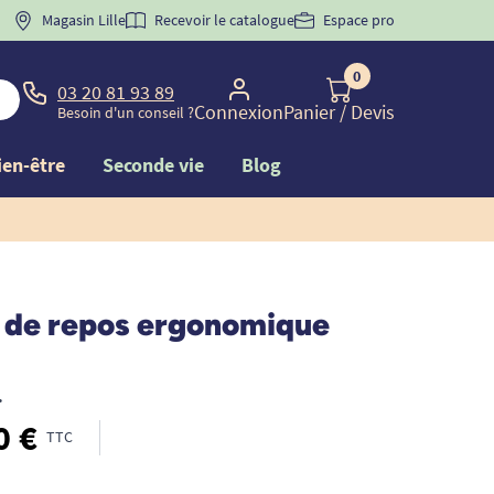
 "
BIENVENUE
Magasin Lille
" pour
la 1ère commande d'incontinence
Recevoir le catalogue
Espace pro
0
03 20 81 93 89
Connexion
Panier
/ Devis
Besoin d'un conseil ?
ien-être
Seconde vie
Blog
l de repos ergonomique
•
0 €
TTC