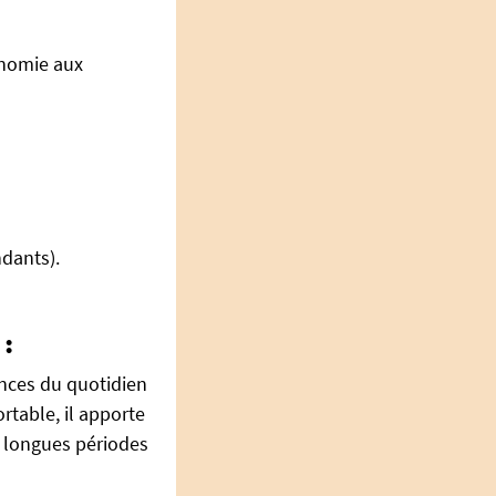
onomie aux
ndants).
 :
nces du quotidien
rtable, il apporte
x longues périodes