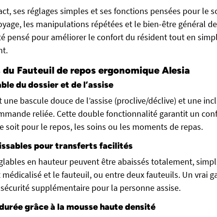
t, ses réglages simples et ses fonctions pensées pour le soi
toyage, les manipulations répétées et le bien-être général de l
é pensé pour améliorer le confort du résident tout en simpli
nt.
 du Fauteuil de repos ergonomique Alesia
able du dossier et de l’assise
t une bascule douce de l’assise (proclive/déclive) et une in
mmande reliée. Cette double fonctionnalité garantit un con
 ce soit pour le repos, les soins ou les moments de repas.
ssables pour transferts facilités
glables en hauteur peuvent être abaissés totalement, simpli
it médicalisé et le fauteuil, ou entre deux fauteuils. Un vrai
 sécurité supplémentaire pour la personne assise.
durée grâce à la mousse haute densité