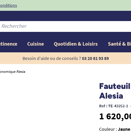
conditions
-10%
avec le code
ntinence
Cuisine
Quotidien & Loisirs
Santé & B
Besoin d'aide ou de conseils ?
03 20 81 93 89
gonomique Alesia
Fauteui
Alesia
Ref : TE-43252-1
1 620,0
Couleur :
Jaune