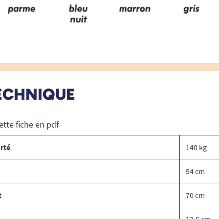
ECHNIQUE
ette fiche en pdf
rté
140 kg
54 cm
t
70 cm
12,5 cm