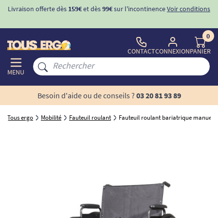
Livraison offerte dès
159€
et dès
99€
sur l'incontinence
Voir conditions
0
CONTACT
CONNEXION
PANIER
MENU
Besoin d'aide ou de conseils ?
03 20 81 93 89
Tous ergo
Mobilité
Fauteuil roulant
Fauteuil roulant bariatrique manuel 