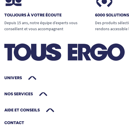
Une capacité de charge élevée jusqu'à 272
kg
TOUJOURS À VOTRE ÉCOUTE
6000 SOLUTION
Une assise large et confortable de 67 cm
Depuis 15 ans, notre équipe d’experts vous
Des produits sélect
Une structure renforcée durable
conseillent et vous accompagnent
rendons accessible 
Une stabilité rassurante
Une solution adaptée aux particuliers et
établissements
Il permet à l’utilisateur de préserver son
autonomie tout en bénéficiant d’un équipement
pensé pour sa morphologie.
UNIVERS
NOS SERVICES
AIDE ET CONSEILS
CONTACT