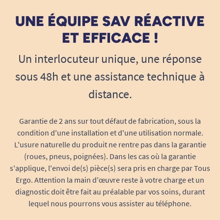
l’équilibre global. L’utilisateur bénéficie d’un
maintien rassurant, même lors des transferts ou
UNE ÉQUIPE SAV RÉACTIVE
Accoudoirs Amovibles
Oui
des changements de direction.
ET EFFICACE !
Un interlocuteur unique, une réponse
Confort au quotidien et utilisation
sous 48h et une assistance technique à
pratique
distance.
Au-delà de la robustesse, ce fauteuil roulant
bariatrique met l’accent sur le confort et la
simplicité d’usage. Il accompagne l’utilisateur
Garantie de 2 ans sur tout défaut de fabrication, sous la
condition d'une installation et d'une utilisation normale.
dans ses déplacements journaliers sans
L'usure naturelle du produit ne rentre pas dans la garantie
contrainte excessive.
(roues, pneus, poignées). Dans les cas où la garantie
Accoudoirs solides et sécurisants
s'applique, l'envoi de(s) pièce(s) sera pris en charge par Tous
Ergo. Attention la main d'œuvre reste à votre charge et un
Les accoudoirs apportent un appui fiable lors
diagnostic doit être fait au préalable par vos soins, durant
des transferts lit-fauteuil ou fauteuil-voiture. Ils
lequel nous pourrons vous assister au téléphone.
participent au sentiment de sécurité et facilitent