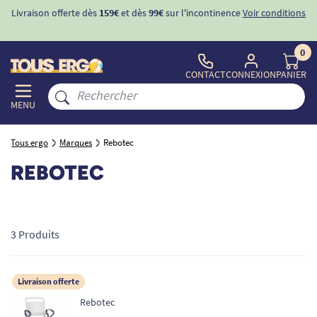
Livraison offerte dès
159€
et dès
99€
sur l'incontinence
Voir conditions
0
CONTACT
CONNEXION
PANIER
MENU
Tous ergo
Marques
Rebotec
REBOTEC
3 Produits
Livraison offerte
Rebotec