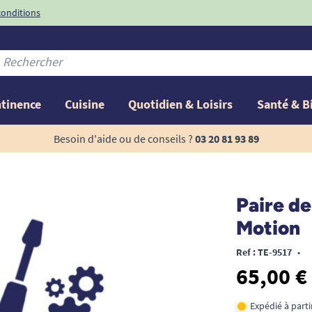
conditions
-10%
avec le code
ntinence
Cuisine
Quotidien & Loisirs
Santé & B
Besoin d'aide ou de conseils ?
03 20 81 93 89
Paire de
Motion
Ref : TE-9517
•
65,00 €
Expédié à part