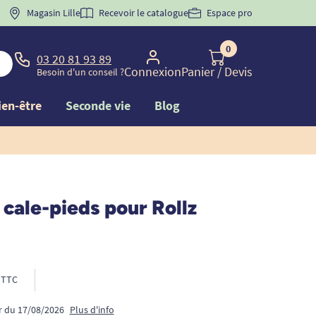
 "
BIENVENUE
Magasin Lille
" pour
la 1ère commande d'incontinence
Recevoir le catalogue
Espace pro
0
03 20 81 93 89
Connexion
Panier
/ Devis
Besoin d'un conseil ?
ien-être
Seconde vie
Blog
 cale-pieds pour Rollz
TTC
ir du 17/08/2026
Plus d'info