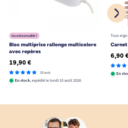
D. Isabelle
1
2
3
15
Tous ergo
Incontournable !
Bloc multiprise rallonge multicolore
Carnet 
avec repères
6,90 
19,90 €
33 avis
En sto
En stock
, expédié le lundi 10 août 2026