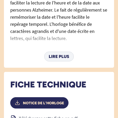
faciliter la lecture de l'heure et de la date aux
personnes Alzheimer. Le fait de régulièrement se
remémoriser la date et l'heure facilite le
repérage temporel. L'horloge bénéfice de
caractères agrandis et d'une date écrite en
lettres, qui facilite la lecture.
LIRE PLUS
Elle dispose de plusieurs
fonctionnalités facilitant son utilisation :
Deux alarmes avec fonction snooze.
FICHE TECHNIQUE
Une fonction de radio pilotage, le réglage
de l'heure est automatique et passera
automatiquement les changements
NOTICE DE L'HORLOGE
d'heure.
Elle dispose d'une accroche murale et d'un