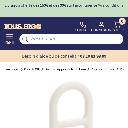
Livraison offerte dès
159€
et dès
99€
sur l'incontinence
Voir conditions
0
CONTACT
CONNEXION
PANIER
MENU
Besoin d'aide ou de conseils ?
03 20 81 93 89
Tous ergo
Bain & WC
Barre d'appui salle de bain
Poignée de bain
Poign