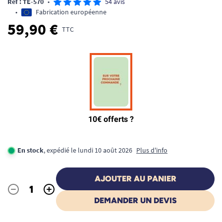
Ref : TE-570
•
54 avis
•
Fabrication européenne
59,90 €
TTC
En stock
, expédié le lundi 10 août 2026
Plus d'info
AJOUTER AU PANIER
-
+
Quantité
DEMANDER UN DEVIS