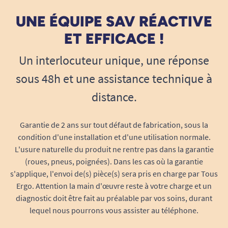
Convient également en complément d’un
siège de bain ou planche de bain.
UNE ÉQUIPE SAV RÉACTIVE
Compatibilité optimale avec la plupart des
ET EFFICACE !
baignoires
Compatible avec les baignoires dont le
Un interlocuteur unique, une réponse
rebord mesure entre 6 et 11,5 cm
sous 48h et une assistance technique à
d'épaisseur.
distance.
Convient à la grande majorité des
baignoires en acrylique, fonte et acier
émaillé.
Garantie de 2 ans sur tout défaut de fabrication, sous la
condition d'une installation et d'une utilisation normale.
Ne nécessite aucun trou ni colle,
L'usure naturelle du produit ne rentre pas dans la garantie
préservant la baignoire et la salle de bain.
(roues, pneus, poignées). Dans les cas où la garantie
Attention : ne convient pas aux baignoires à
s'applique, l'envoi de(s) pièce(s) sera pris en charge par Tous
rebords très arrondis ou formes non
Ergo. Attention la main d'œuvre reste à votre charge et un
standardisées. Veillez à vérifier la compatibilité
diagnostic doit être fait au préalable par vos soins, durant
avant installation.
lequel nous pourrons vous assister au téléphone.