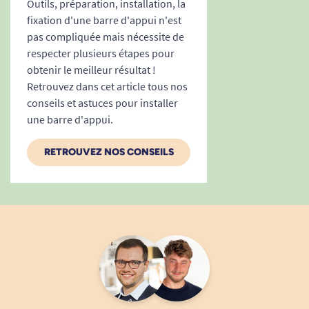
Outils, préparation, installation, la
des appuis.
fixation d'une barre d'appui n'est
Aucune trace, ni dommage sur la baignoire
pas compliquée mais nécessite de
après utilisation.
respecter plusieurs étapes pour
Vous pouvez ajuster ou retirer la poignée à tout
obtenir le meilleur résultat !
moment, en quelques secondes, pour
Retrouvez dans cet article tous nos
rangement ou transport facile, idéale pour les
conseils et astuces pour installer
déplacements chez des proches ou en vacances.
une barre d'appui.
Un appui stable pour toutes les étapes du
RETROUVEZ NOS CONSEILS
bain
Soutien pour franchir le rebord en toute
sécurité, d’un côté à l’autre.
Appui pour se redresser une fois assis ou
pour s’accroupir dans la baignoire.
Rassure l’utilisateur et ses proches, en
évitant les gestes brusques ou
déséquilibrés.