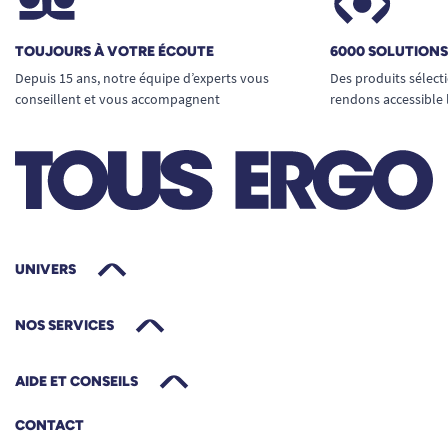
design sobre.
Un entretien facile pour une hygiène
irréprochable
TOUJOURS À VOTRE ÉCOUTE
6000 SOLUTION
Depuis 15 ans, notre équipe d’experts vous
Des produits sélect
Plastique PVC lisse, se nettoie rapidement
conseillent et vous accompagnent
rendons accessible 
avec une éponge douce et de l’eau
savonneuse.
Résistant à l’humidité, ne rouille pas et ne
se tâche pas avec le temps.
Peut être désinfectée régulièrement pour
maintenir des conditions sanitaires
optimales.
UNIVERS
Caractéristiques techniques
NOS SERVICES
Dimensions :
Longueur : env. 43 cm.
Hauteur poignée : env. 34 cm. Épaisseur de
rebord de 6 à 11,5 cm.
AIDE ET CONSEILS
Poids du produit :
Environ 1,7 kg – Léger à
CONTACT
manipuler, facile à déplacer ou à ranger.