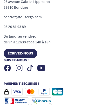
26 avenue Gabriel Lippmann
Matériau :
Plastique PVC robuste et
59910 Bondues
antidérapant, doux au toucher.
Installation :
Fixation par molette, sans
contact@tousergo.com
outil, ni perçage.
03 20 81 93 89
Coloris :
Blanc, s’accorde facilement avec
Du lundi au vendredi
tous les styles de salles de bain.
de 9h à 12h30 et de 14h à 18h
Votre sécurité, notre priorité
ÉCRIVEZ-NOUS
Produit testé pour garantir une tenue fiable
SUIVEZ-NOUS !
sous le poids d’un adulte lors d’un appui
Facebook
Instagram
Youtube
Tiktok
normal.
Système anti-glisse intégré : pas de jeu ni
de vibration, même après plusieurs
PAIEMENT SÉCURISÉ !
utilisations.
Notice d’installation et d’utilisation fournie
pour un usage sans risque.