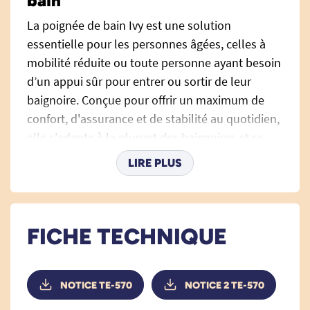
bain
La poignée de bain Ivy est une solution
essentielle pour les personnes âgées, celles à
mobilité réduite ou toute personne ayant besoin
d’un appui sûr pour entrer ou sortir de leur
baignoire. Conçue pour offrir un maximum de
confort, d'assurance et de stabilité au quotidien,
elle s'adapte à la plupart des baignoires et se
fixe rapidement sans outil, pour accompagner
LIRE PLUS
chaque geste en toute sérénité. L’utilisation de
la
barre d’appui
dans la salle de bain s’avère
particulièrement pertinente pour renforcer la
sécurité au quotidien.
FICHE TECHNIQUE
Fabriquée en plastique haute qualité, doux au
toucher, la poignée baignoire Ivy garantit une
NOTICE TE-570
NOTICE 2 TE-570
prise en main agréable et sécurisée, bien loin de