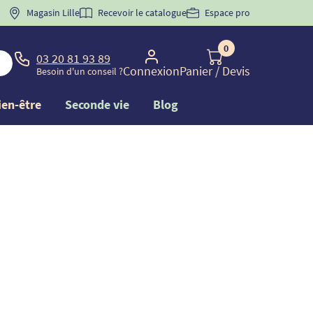
 "
BIENVENUE
Magasin Lille
" pour
la 1ère commande d'incontinence
Recevoir le catalogue
Espace pro
0
03 20 81 93 89
Connexion
Panier
/ Devis
Besoin d'un conseil ?
ien-être
Seconde vie
Blog