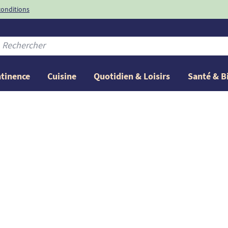
conditions
-10%
avec le code
ntinence
Cuisine
Quotidien & Loisirs
Santé & B