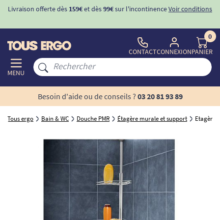
Livraison offerte dès
159€
et dès
99€
sur l'incontinence
Voir conditions
0
CONTACT
CONNEXION
PANIER
MENU
Besoin d'aide ou de conseils ?
03 20 81 93 89
Tous ergo
Bain & WC
Douche PMR
Étagère murale et support
Etagère t