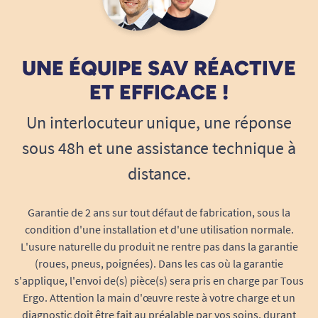
informer que nous précisons dans la fiche produit que
cette étagère est conçue pour s'adapter à la plupart
des hauteurs de plafond. Cependant, il peut
malheureusement y avoir des exceptions en fonction
des configurations spécifiques de certaines salles de
UNE ÉQUIPE SAV RÉACTIVE
bain. Nous vous remercions pour votre compréhension
ET EFFICACE !
et nous restons à votre disposition pour toute
question supplémentaire ou assistance nécessaire.
Un interlocuteur unique, une réponse
Notre service client est disponible pour vous conseiller
par téléphone ou mail et nous espérons pouvoir mieux
sous 48h et une assistance technique à
vous servir lors d'une prochaine commande, Belle
journée, L'équipe Tous Ergo
distance.
Tous Ergo
Garantie de 2 ans sur tout défaut de fabrication, sous la
condition d'une installation et d'une utilisation normale.
L'usure naturelle du produit ne rentre pas dans la garantie
30/10/2023
très pratique j'ai réussi à la monter toute seule en
(roues, pneus, poignées). Dans les cas où la garantie
coupant 5cm de tube métallique
s'applique, l'envoi de(s) pièce(s) sera pris en charge par Tous
Ergo. Attention la main d'œuvre reste à votre charge et un
A. Anonymous
diagnostic doit être fait au préalable par vos soins, durant