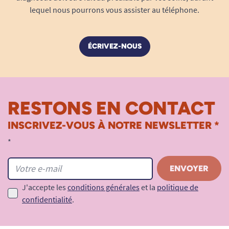
lequel nous pourrons vous assister au téléphone.
20/08/2022
BIEN
ÉCRIVEZ-NOUS
A. Anonymous
06/10/2021
RESTONS EN CONTACT
Très bien, conforme à mes attentes, je recommande !
INSCRIVEZ-VOUS À NOTRE NEWSLETTER *
A. Anonymous
*
1
2
3
4
J'accepte les
conditions générales
et la
politique de
confidentialité
.