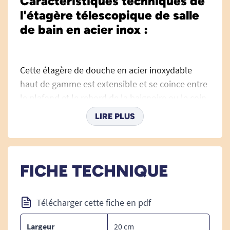
Caractéristiques techniques de
l'étagère télescopique de salle
de bain en acier inox :
Cette étagère de douche en acier inoxydable
haut de gamme est extensible et se coince entre
le plafond et le rebord de la baignoire ou le coin
de la douche. Elle dispose de 4 tablettes, toute
LIRE PLUS
réglables en hauteur. La tige principale est
télescopique de 56 à 275 cm ce qui rend le
produit compatible généralement avec
n'importe quelle configuration de la douche ou
FICHE TECHNIQUE
de la baignoire de votre salle de bain.
Télécharger cette fiche en pdf
DIMENSIONS :
Largeur
20 cm