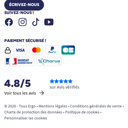
ÉCRIVEZ-NOUS
professionnels (établissements de santé,
SUIVEZ-NOUS !
aidants, etc.)
Facebook
Instagram
Youtube
Conseils d’utilisation : simplicité et
Tiktok
hygiène
Dépliez la protection et tenez-la comme un sous-
PAIEMENT SÉCURISÉ !
vêtement.
Enfilez-la comme un slip. Vérifiez l’ajustement
autour de la taille (80 à 110 cm).
Pour retirer la protection, déchirez simplement
les coutures latérales sans douleur ni difficulté.
Enroulez la protection usagée et jetez-la dans
4.8/5
une poubelle prévue à cet effet.
sur Avis vérifiés
Voir tous les avis
© 2026 - Tous Ergo •
Mentions légales
•
Conditions générales de vente
•
Charte de protection des données
•
Politique de cookies
•
Personnaliser les cookies