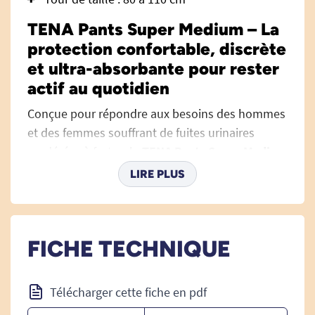
TENA Pants Super Medium – La
protection confortable, discrète
et ultra-absorbante pour rester
actif au quotidien
Conçue pour répondre aux besoins des hommes
et des femmes souffrant de fuites urinaires
modérées à fortes, la
TENA Pants Super Medium
se porte comme un sous-vêtement classique,
LIRE PLUS
toute en discrétion et en sécurité. Grâce à sa
coupe ergonomique et sa technologie
d’absorption avancée, elle accompagne vos
FICHE TECHNIQUE
mouvements et garantit une tranquillité d’esprit,
de jour comme de nuit.
Télécharger cette fiche en pdf
Fidèle à la réputation d’excellence de la marque
TENA, cette protection favorise le maintien de