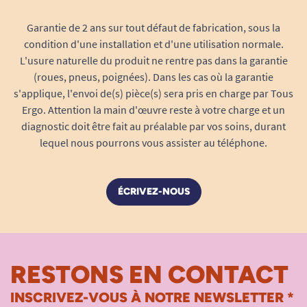
Spunbonded (favorise discrétion sonore et
confort)
Garantie de 2 ans sur tout défaut de fabrication, sous la
condition d'une installation et d'une utilisation normale.
Un change pratique à utiliser, en toute
L'usure naturelle du produit ne rentre pas dans la garantie
indépendance
(roues, pneus, poignées). Dans les cas où la garantie
Enfilage et retrait comme un sous-
s'applique, l'envoi de(s) pièce(s) sera pris en charge par Tous
vêtement classique
Ergo. Attention la main d'œuvre reste à votre charge et un
La
TENA Pants Super Medium
se met et s’enlève
diagnostic doit être fait au préalable par vos soins, durant
aussi simplement qu’un slip ou qu’une culotte
lequel nous pourrons vous assister au téléphone.
grâce à son système sans attache. Son
ergonomie facilite la vie des particuliers comme
des aidants : pas de scratch à manipuler, aucune
ÉCRIVEZ-NOUS
complexité : la personne qui le porte conserve
toute sa dignité.
Enfilage à l’horizontale et vertical
RESTONS EN CONTACT
Retrait rapide par déchirure des coutures
latérales sécurisées
INSCRIVEZ-VOUS À NOTRE NEWSLETTER *