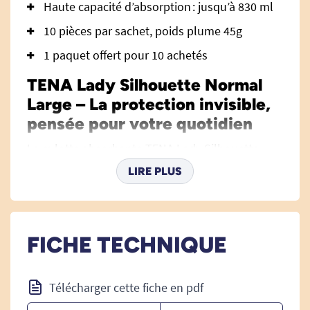
Haute capacité d’absorption : jusqu’à 830 ml
10 pièces par sachet, poids plume 45g
1 paquet offert pour 10 achetés
TENA Lady Silhouette Normal
Large – La protection invisible,
pensée pour votre quotidien
La culotte absorbante TENA Lady Silhouette
Normal Large a été conçue pour offrir aux
LIRE PLUS
femmes une solution à la fois discrète, efficace
et élégante face aux fuites urinaires modérées.
Inspirée de la lingerie, elle allie confort, sécurité
FICHE TECHNIQUE
et féminité. Grâce à son toucher douceur coton
et sa coupe parfaitement ajustée, elle épouse
naturellement les contours du corps pour une
Télécharger cette fiche en pdf
liberté de mouvement inégalée, tout en restant