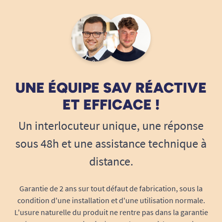
S’enfile comme une culotte traditionnelle
A. Anonymous
:
Pas besoin de manipulation complexe ni
d’attache. La mise en place se fait
aisément, debout ou assise, ce qui rend la
protection idéale pour l’autonomie à
domicile comme en institution.
Sécurité anti-fuites maximisée :
Les
UNE ÉQUIPE SAV RÉACTIVE
barrières antifuites intégrées et son
ET EFFICACE !
matelas hautement absorbant restent
efficaces même en cas de mouvements, de
Un interlocuteur unique, une réponse
marche ou d’activité prolongée.
sous 48h et une assistance technique à
Retrait facile :
Les côtés déchirables
distance.
permettent de retirer la culotte rapidement
et proprement, simplifiant le changement
Garantie de 2 ans sur tout défaut de fabrication, sous la
de protection.
condition d'une installation et d'une utilisation normale.
Idéal pour les femmes recherchant une
L'usure naturelle du produit ne rentre pas dans la garantie
confiance totale, à la maison, au travail ou en