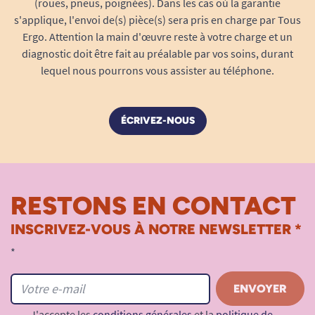
(roues, pneus, poignées). Dans les cas où la garantie
voyage. Grâce à son emballage discret et
s'applique, l'envoi de(s) pièce(s) sera pris en charge par Tous
compact, elle s’emporte partout et se glisse
Ergo. Attention la main d'œuvre reste à votre charge et un
aisément dans un sac à main.
diagnostic doit être fait au préalable par vos soins, durant
lequel nous pourrons vous assister au téléphone.
Une routine adaptée à votre quotidien
Nombre de pièces par sachet :
10 culottes
absorbantes, pour tenir la semaine ou pour
ÉCRIVEZ-NOUS
anticiper les besoins ponctuels.
Dimensions de chaque protection :
710 x
730 mm, pour une couverture efficace et
discrète.
RESTONS EN CONTACT
Poids individuel :
45 g, légère et sans
INSCRIVEZ-VOUS À NOTRE NEWSLETTER *
contrainte pour le porteur.
En commandant 10 paquets, bénéficiez d’
1
*
paquet offert
pour compléter votre stock sans
surcoût, une solution économique et
confortable au quotidien.
J'accepte les
conditions générales
et la
politique de