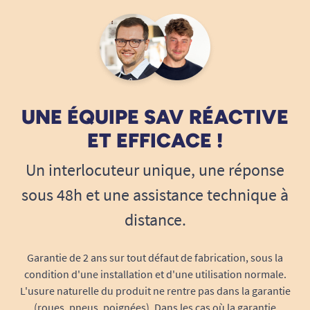
forfait installation ne pourra être remboursé. Les
frais logistiques de retour seront à la charge du
client.
Un doute avant de passer commande ?
Contactez notre service client.
UNE ÉQUIPE SAV RÉACTIVE
ET EFFICACE !
Le forfait installation n'est disponible que pour
la France métropolitaine. Le service ne pourra
Un interlocuteur unique, une réponse
pas être assuré dans les DOM-TOM ou à
sous 48h et une assistance technique à
l'étranger
.
distance.
Garantie de 2 ans sur tout défaut de fabrication, sous la
condition d'une installation et d'une utilisation normale.
L'usure naturelle du produit ne rentre pas dans la garantie
(roues, pneus, poignées). Dans les cas où la garantie