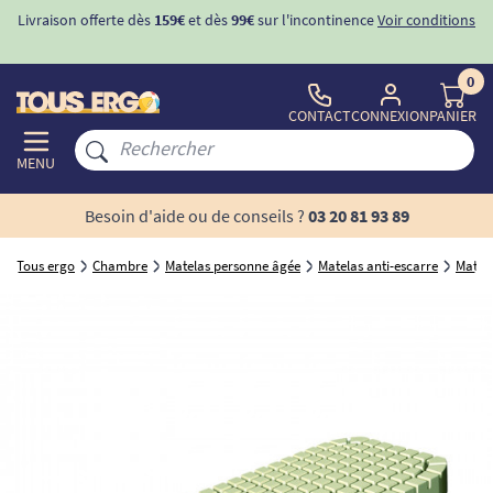
Livraison offerte dès
159€
et dès
99€
sur l'incontinence
Voir conditions
0
CONTACT
CONNEXION
PANIER
MENU
Besoin d'aide ou de conseils ?
03 20 81 93 89
Tous ergo
Chambre
Matelas personne âgée
Matelas anti-escarre
Matela