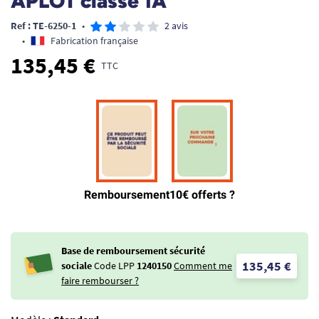
APLOT classe 1A
Ref : TE-6250-1
•
2 avis
•
Fabrication française
135,45 €
TTC
Base de remboursement sécurité
135,45 €
sociale
Code LPP
1240150
Comment me
faire rembourser ?