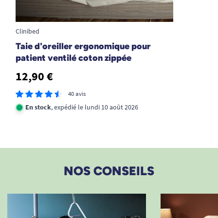
19/07/2025
meilleur sommeil
Clinibed
Taie d'oreiller ergonomique pour
V. Gerard
patient ventilé coton zippée
12,90 €
18/01/2025
Je recommande tres efficace et de très bonne qualité
40 avis
En stock
, expédié le lundi 10 août 2026
L. B
29/09/2024
Très bien
NOS CONSEILS
A. Anonymous
1
2
3
12