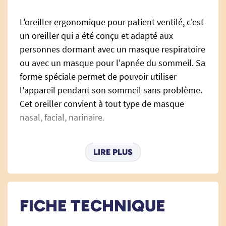
L'oreiller ergonomique pour patient ventilé, c'est
un oreiller qui a été conçu et adapté aux
personnes dormant avec un masque respiratoire
ou avec un masque pour l'apnée du sommeil. Sa
forme spéciale permet de pouvoir utiliser
l'appareil pendant son sommeil sans problème.
Cet oreiller convient à tout type de masque
nasal, facial, narinaire.
Il est composé de 2 aérateurs pour une bonne
LIRE PLUS
ventilation et une reprise de forme de l’oreiller
assurant un bon maintien des cervicales.
Nous vous proposons aussi la taie d'oreiller
FICHE TECHNIQUE
adapté à cet oreiller. Vous la trouverez
en
cliquant ici