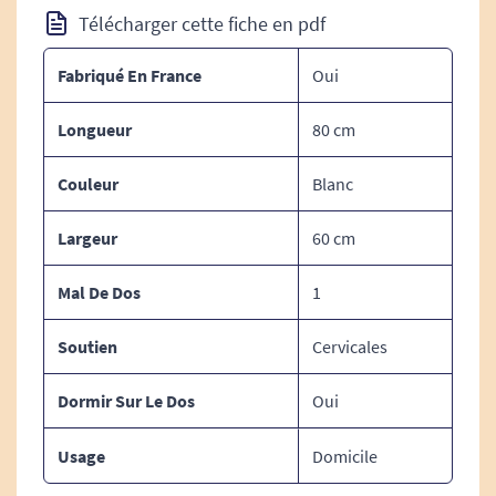
Télécharger cette fiche en pdf
Dimensions :
Fabriqué En France
Oui
Dimensions de l'oreiller :
Longueur
80 cm
Taille de l'oreiller : 80 x 60 cm.
Epaisseur de l'oreiller: 10 cm.
Couleur
Blanc
Compositions :
Largeur
60 cm
Oreiller Enveloppe 100% coton blanc.
Garnissage complexe fibre et mousse très
Mal De Dos
1
souple et résistant.
Soutien
Cervicales
polyester fibre creuse siliconée.
Sur-taie amovible zippée.
Dormir Sur Le Dos
Oui
Microfibre 50 %
Polyester 50 %
Usage
Domicile
Coton matelassée polyester 40 g/m².