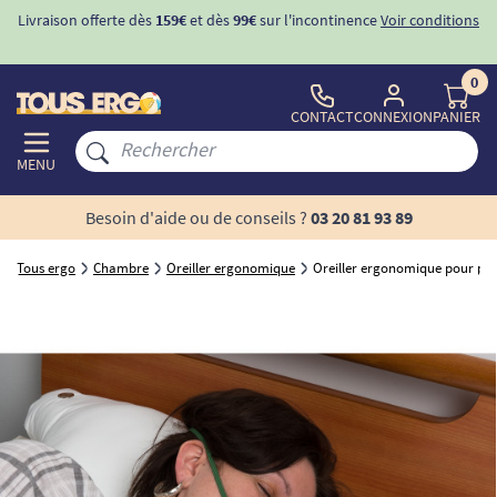
Livraison offerte dès
159€
et dès
99€
sur l'incontinence
Voir conditions
0
CONTACT
CONNEXION
PANIER
MENU
Besoin d'aide ou de conseils ?
03 20 81 93 89
Tous ergo
Chambre
Oreiller ergonomique
Oreiller ergonomique pour pat