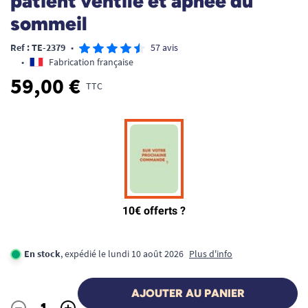
patient ventilé et apnée du
sommeil
Ref : TE-2379
•
57 avis
•
Fabrication française
59,00 €
TTC
En stock
, expédié le lundi 10 août 2026
Plus d'info
AJOUTER AU PANIER
-
+