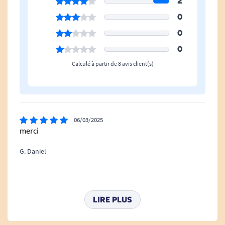
2
0
0
0
Calculé à partir de 8 avis client(s)
06/03/2025
merci
G. Daniel
28/12/2023
Conforme a la description donc satisfait
LIRE PLUS
A. Anonymous