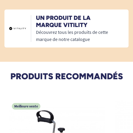
30/01/2023
UN PRODUIT DE LA
conforme à me besoins
MARQUE VITILITY
Découvrez tous les produits de cette
A. Anonymous
marque de notre catalogue
09/03/2022
Tres utile
PRODUITS RECOMMANDÉS
A. Anonymous
05/02/2022
Très bien
Meilleure vente
A. Anonymous