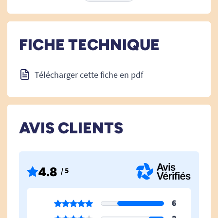
Cette pâte est disponible en 3 versions :
FICHE TECHNIQUE
Rose : Souple.
Télécharger cette fiche en pdf
Bleue : standard.
Verte : Ferme.
AVIS CLIENTS
Longueur : 13 cm.
4.8
/ 5
6
Retrouvez nos accessoires de remise en forme.