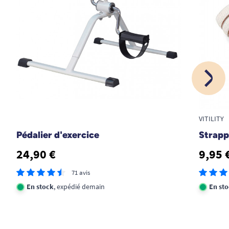
1
2
VITILITY
Pédalier d'exercice
Strapp
24,90 €
9,95 
71 avis
En stock
, expédié demain
En st