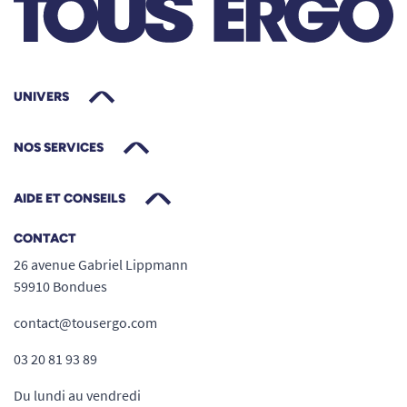
Déposer environ 1 ml de crème sur des
mains propres et sèches.
Masser soigneusement jusqu’à pénétration
complète, en insistant sur les zones
UNIVERS
exposées ou rugueuses (dos des mains,
doigts, cuticules).
Renouveler l’application aussi souvent que
NOS SERVICES
nécessaire, notamment après chaque
lavage ou en cas d’exposition à des
AIDE ET CONSEILS
agressions extérieures.
CONTACT
Recommandée pour :
26 avenue Gabriel Lippmann
Les professionnels (santé, restauration,
59910 Bondues
petite enfance, industrie, ménage…)
Les personnes sujettes aux mains sèches,
contact@tousergo.com
irritées, abîmées
03 20 81 93 89
Toute personne recherchant un
soin
Du lundi au vendredi
quotidien respectueux de la peau