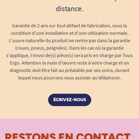
protège contre la sécheresse, le froid, les
distance.
frottements ou les produits chimiques
courants.
Garantie de 2 ans sur tout défaut de fabrication, sous la
condition d'une installation et d'une utilisation normale.
Respect de l’équilibre cutané
: aucun
L'usure naturelle du produit ne rentre pas dans la garantie
parfum, aucun colorant, pour une
(roues, pneus, poignées). Dans les cas où la garantie
tolérance maximale — même sur les mains
s'applique, l'envoi de(s) pièce(s) sera pris en charge par Tous
les plus sensibles ou atopiques.
Ergo. Attention la main d'œuvre reste à votre charge et un
diagnostic doit être fait au préalable par vos soins, durant
Polyvalence d’utilisation
: pensée pour les
lequel nous pourrons vous assister au téléphone.
gestes répétés du quotidien, en milieu
médical, en crèche, dans l’industrie ou à
domicile.
ÉCRIVEZ-NOUS
Testée sous contrôle dermatologique
:
efficacité et innocuité éprouvées — conçue
pour limiter les risques d’allergie ou de
RESTONS EN CONTACT
réaction cutanée.