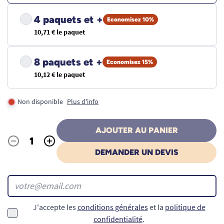
4 paquets et +
Economisez 10%
10,71 € le paquet
8 paquets et +
Economisez 15%
10,12 € le paquet
Non disponible
Plus d'info
AJOUTER AU PANIER
-
+
Quantité
DEMANDER UN DEVIS
J'accepte les
conditions générales
et la
politique de
confidentialité
.