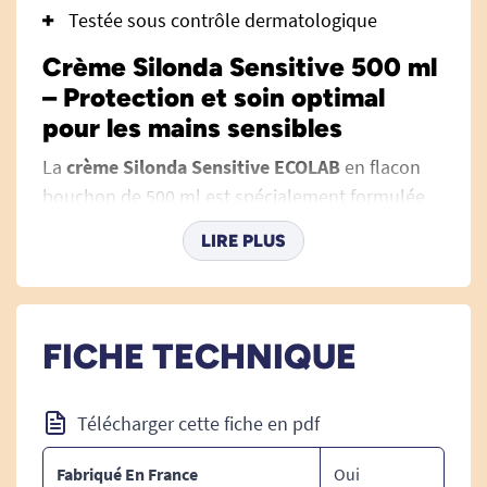
Testée sous contrôle dermatologique
Crème Silonda Sensitive 500 ml
– Protection et soin optimal
pour les mains sensibles
La
crème Silonda Sensitive ECOLAB
en flacon
bouchon de 500 ml est spécialement formulée
pour répondre aux besoins des peaux sensibles,
LIRE PLUS
souvent fragilisées par des lavages répétés, les
agressions extérieures ou les contraintes
professionnelles. Conçue sans parfum ni
colorant, testée sous contrôle dermatologique,
FICHE TECHNIQUE
elle offre un soin quotidien à la fois nourrissant,
protecteur et respectueux de la peau, pensé
Télécharger cette fiche en pdf
dans une logique de
solutions et produits pour
le bien-être
adaptés à tous.
Fabriqué En France
Oui