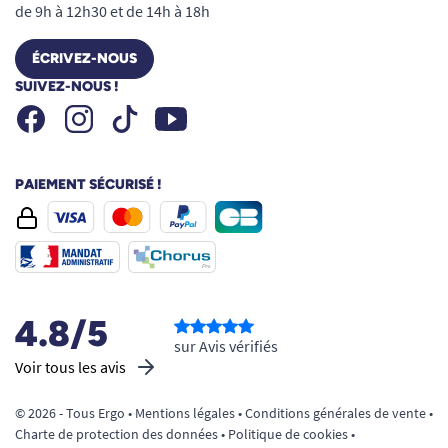
de 9h à 12h30 et de 14h à 18h
La qualité ECOLAB (Anios) pour le soin
de votre peau
ÉCRIVEZ-NOUS
Fort de son expertise en hygiène et protection
SUIVEZ-NOUS !
cutanée, ECOLAB (Anios) élabore des soins sûrs,
Facebook
Instagram
Youtube
Tiktok
efficaces et parfaitement adaptés aux gestes
répétitifs de lavage. Chaque composant de la
crème Silonda Sensitive est sélectionné pour sa
PAIEMENT SÉCURISÉ !
haute tolérance et son efficacité prouvée.
Avec Silonda Sensitive, préservez vos
mains :
De la sécheresse liée au lavage répété
4.8/5
Des irritations dues au froid, produits
sur Avis vérifiés
Voir tous les avis
ménagers, détergents, solvants
Des sensations d’inconfort et de
© 2026 - Tous Ergo •
Mentions légales
•
Conditions générales de vente
•
rugosité
Charte de protection des données
•
Politique de cookies
•