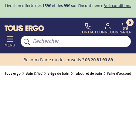
Livraison offerte dès
159€
et dès
99€
sur l'incontinence
Voir conditions
0
CONTACT
CONNEXION
PANIER
MENU
Besoin d'aide ou de conseils ?
03 20 81 93 89
Tous ergo
Bain & WC
Siège de bain
Tabouret de bain
Paire d'accoudoir