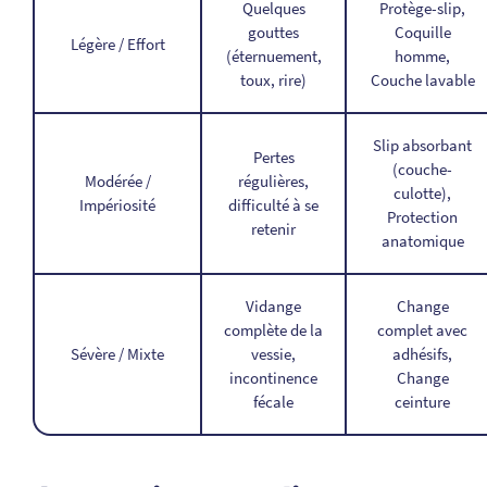
Quelques
Protège-slip,
gouttes
Coquille
Légère / Effort
(éternuement,
homme,
toux, rire)
Couche lavable
Slip absorbant
Pertes
(couche-
Modérée /
régulières,
culotte),
Impériosité
difficulté à se
Protection
retenir
anatomique
Vidange
Change
complète de la
complet avec
Sévère / Mixte
vessie,
adhésifs,
incontinence
Change
fécale
ceinture