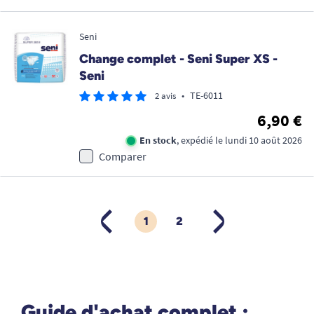
Seni
Change complet - Seni Super XS -
Seni
•
TE-6011
2 avis
6,90 €
En stock
, expédié le lundi 10 août 2026
Comparer
1
2
PRÉCÉDENT
SUIVANT
Guide d'achat complet :