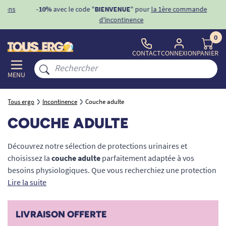
ons
-10%
avec le code "
BIENVENUE
" pour
la 1ère commande
d'incontinence
0
CONTACT
CONNEXION
PANIER
MENU
Tous ergo
Incontinence
Couche adulte
COUCHE ADULTE
Découvrez notre sélection de protections urinaires et
choisissez la
couche adulte
parfaitement adaptée à vos
besoins physiologiques. Que vous recherchiez une protection
pour homme ou pour femme, notre catalogue propose des
Lire la suite
solutions de haute qualité pour pallier les problèmes de
fuites. De la protection anatomique discrète au change
LIVRAISON OFFERTE
complet ultra-absorbant, nous collaborons avec des marques