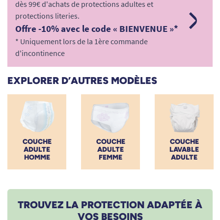
dès 99€ d'achats de protections adultes et
médicales de référence (Tena, Seni, Silène) pour garantir
protections literies.
votre confort cutané, votre dignité et votre sécurité au
Offre -10% avec le code « BIENVENUE »*
quotidien. Retrouvez votre autonomie et votre sérénité avec
nos équipements spécialisés.
* Uniquement lors de la 1ère commande
d'incontinence
EXPLORER D’AUTRES MODÈLES
COUCHE
COUCHE
COUCHE
ADULTE
ADULTE
LAVABLE
HOMME
FEMME
ADULTE
TROUVEZ LA PROTECTION ADAPTÉE À
VOS BESOINS