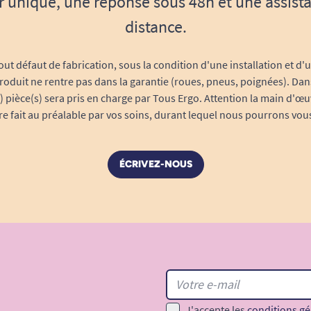
r unique, une réponse sous 48h et une assist
distance.
out défaut de fabrication, sous la condition d'une installation et d'
roduit ne rentre pas dans la garantie (roues, pneus, poignées). Dans
s) pièce(s) sera pris en charge par Tous Ergo. Attention la main d'œu
tre fait au préalable par vos soins, durant lequel nous pourrons vou
ÉCRIVEZ-NOUS
J'accepte les
conditions gé