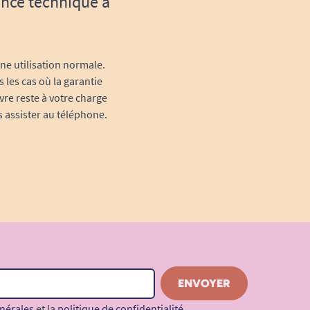
ance technique à
une utilisation normale.
 les cas où la garantie
vre reste à votre charge
s assister au téléphone.
nérales
et la
politique de confidentialité
.