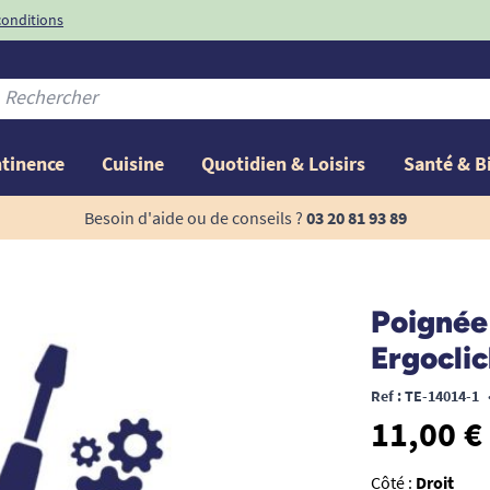
conditions
-10%
avec le code
ntinence
Cuisine
Quotidien & Loisirs
Santé & B
Besoin d'aide ou de conseils ?
03 20 81 93 89
Poignée
Ergoclic
Ref : TE-14014-1
11,00 €
Côté :
Droit