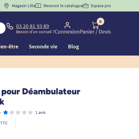
 "
BIENVENUE
Magasin Lille
" pour
la 1ère commande d'incontinence
Recevoir le catalogue
Espace pro
0
03 20 81 93 89
Connexion
Panier
/ Devis
Besoin d'un conseil ?
ien-être
Seconde vie
Blog
 pour Déambulateur
k
•
1 avis
TTC