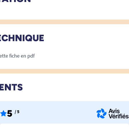
ECHNIQUE
ette fiche en pdf
IENTS
5
/ 5