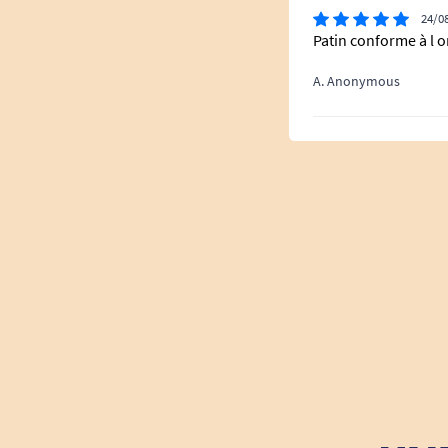
24/0
Patin conforme à l o
A. Anonymous