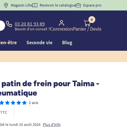
 "
BIENVENUE
Magasin Lille
" pour
la 1ère commande d'incontinence
Recevoir le catalogue
Espace pro
0
03 20 81 93 89
Connexion
Panier
/ Devis
Besoin d'un conseil ?
ien-être
Seconde vie
Blog
 patin de frein pour Taima -
eumatique
2 avis
TTC
dié le lundi 10 août 2026
Plus d'info