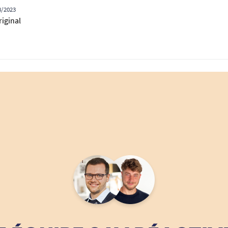
8/2023
riginal