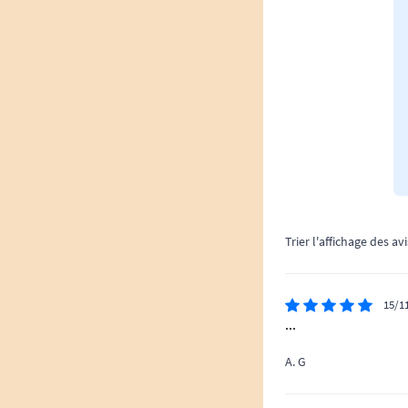
Trier l'affichage des avi
15/1
...
A. G