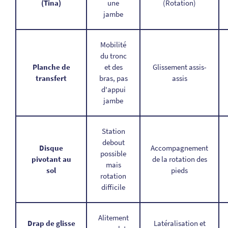
(Tina)
une
(Rotation)
jambe
Mobilité
du tronc
Planche de
et des
Glissement assis-
transfert
bras, pas
assis
d'appui
jambe
Station
debout
Disque
Accompagnement
possible
pivotant au
de la rotation des
mais
sol
pieds
rotation
difficile
Alitement
Drap de glisse
Latéralisation et