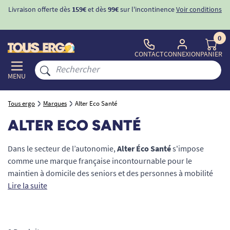
Livraison offerte dès
159€
et dès
99€
sur l'incontinence
Voir conditions
0
CONTACT
CONNEXION
PANIER
MENU
Tous ergo
Marques
Alter Eco Santé
ALTER ECO SANTÉ
Dans le secteur de l’autonomie,
Alter Éco Santé
s'impose
comme une marque française incontournable pour le
maintien à domicile des seniors et des personnes à mobilité
réduite (PMR). Spécialisée dans la conception de matériel
Lire la suite
médical ergonomique, elle sécurise et facilite le quotidien des
patients tout en préservant la santé des aidants. De la
prévention des chutes à l'optimisation des déplacements, sa