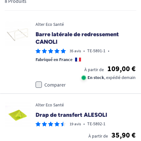
8 Produits
gamme propose des dispositifs biomécaniques innovants.
Découvrez notre sélection d'
aide au transfert
, incluant des
guidons pivotants, des planches et des draps de glisse, conçus
Alter Eco Santé
pour offrir une prise en charge respectueuse, digne et
confortable au jour le jour.
Barre latérale de redressement
CANOLI
•
TE-5891-1
•
35 avis
Fabriqué en France
109,00 €
À partir de
En stock
, expédié demain
Comparer
Alter Eco Santé
Drap de transfert ALESOLI
•
TE-5892-1
19 avis
35,90 €
À partir de