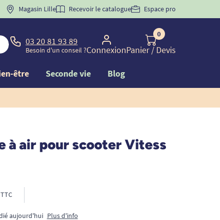
 "
BIENVENUE
Magasin Lille
" pour
la 1ère commande d'incontinence
Recevoir le catalogue
Espace pro
0
03 20 81 93 89
Connexion
Panier
/ Devis
Besoin d'un conseil ?
ien-être
Seconde vie
Blog
à air pour scooter Vitess
TTC
dié aujourd'hui
Plus d'info