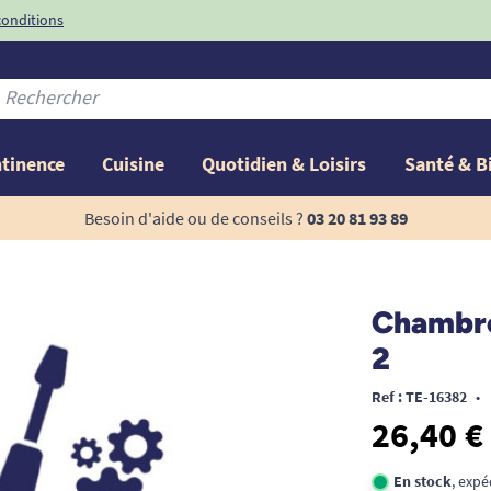
conditions
-10%
avec le code
ntinence
Cuisine
Quotidien & Loisirs
Santé & B
Besoin d'aide ou de conseils ?
03 20 81 93 89
Chambre 
2
Ref : TE-16382
•
26,40 €
En stock
, expé