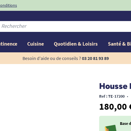
conditions
-10%
avec le code
ntinence
Cuisine
Quotidien & Loisirs
Santé & B
Besoin d'aide ou de conseils ?
03 20 81 93 89
Housse 
Ref : TE-17200
•
180,00 
Base 