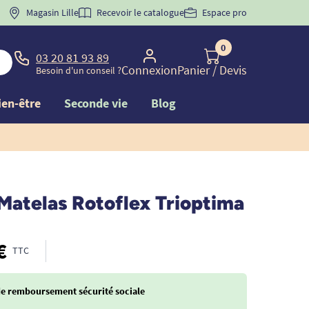
 "
BIENVENUE
Magasin Lille
" pour
la 1ère commande d'incontinence
Recevoir le catalogue
Espace pro
0
03 20 81 93 89
Connexion
Panier
/ Devis
Besoin d'un conseil ?
ien-être
Seconde vie
Blog
Matelas Rotoflex Trioptima
€
TTC
de remboursement sécurité sociale