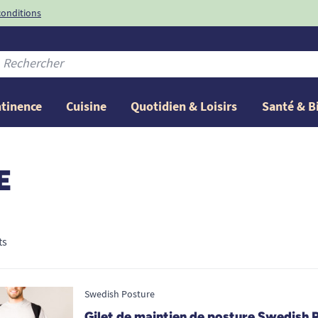
conditions
-10%
avec le code
ntinence
Cuisine
Quotidien & Loisirs
Santé & B
E
ts
Swedish Posture
Gilet de maintien de posture Swedish 