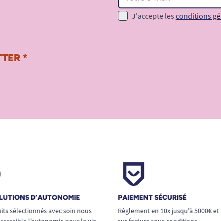
J'accepte les
conditions gé
TER *
LUTIONS D’AUTONOMIE
PAIEMENT SÉCURISÉ
its sélectionnés avec soin nous
Règlement en 10x jusqu'à 5000€ et
ccessible l’autonomie pour la vie
sur facture sous conditions