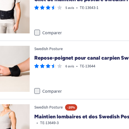
•
TE-13643-1
5 avis
Comparer
Swedish Posture
Repose-poignet pour canal carpien Sw
•
TE-13644
6 avis
Comparer
Swedish Posture
-20%
Maintien lombaires et dos Swedish Po
•
TE-13649-3