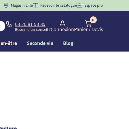
 "
BIENVENUE
Magasin Lille
" pour
la 1ère commande d'incontinence
Recevoir le catalogue
Espace pro
0
03 20 81 93 89
Connexion
Panier
/ Devis
Besoin d'un conseil ?
ien-être
Seconde vie
Blog
Posture