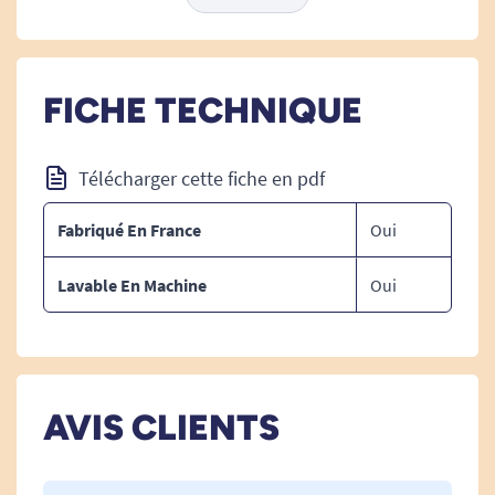
Matelassé 4 couches (540 g/m2).
FICHE TECHNIQUE
Absorption 3L/m2.
Télécharger cette fiche en pdf
Composition :
Fabriqué En France
Oui
Dessus : 100% polyester.
Lavable En Machine
Oui
Intérieur : Fibre 100% polyester.
Non tissé : 100% polyester.
Membrane : 100% PU imperméable.
AVIS CLIENTS
Lavable en machine à 60°C.