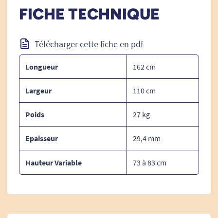
table permet d'accueillir facilement 2
FICHE TECHNIQUE
fauteuils roulants sans que ceux-ci ne se
touchent ou viennent à manquer de place.
Télécharger cette fiche en pdf
Longueur
162 cm
Largeur
110 cm
Poids
27 kg
Epaisseur
29,4 mm
Détails techniques :
Hauteur Variable
73 à 83 cm
Hauteur variable : 73 à 83 cm.
Epaisseur : 29,4 mm.
Longueur : 162 cm.