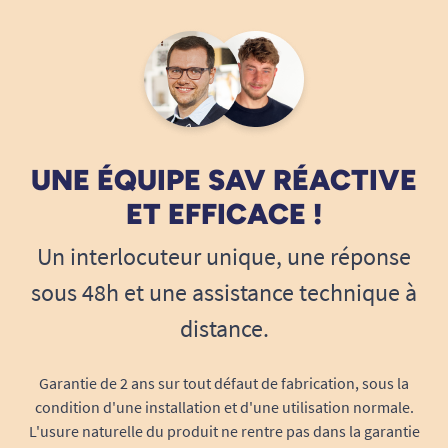
rétropédalage à 8 vitesses, pneus anti
crevaison.
Poids version manuelle : 58 kg.
Poids avec assistance électrique : 68,8 kg.
UNE ÉQUIPE SAV RÉACTIVE
Autonomie moyenne : 57 km.
ET EFFICACE !
Autonomie minimale et maximale : 38 à 92 km.
Un interlocuteur unique, une réponse
Vitesse max avec assistance au pédalage : 20
sous 48h et une assistance technique à
km/h.
distance.
Hauteur standard du cadre : 52 cm.
Garantie de 2 ans sur tout défaut de fabrication, sous la
Longueur d'entrejambe : 80 à 95 cm.
condition d'une installation et d'une utilisation normale.
Diamètre des roues passager : 51 cm.
L'usure naturelle du produit ne rentre pas dans la garantie