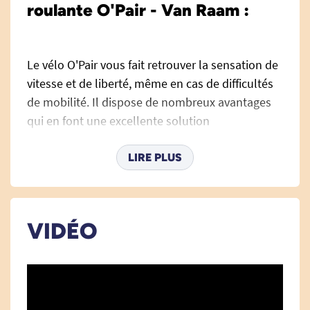
roulante O'Pair - Van Raam :
Le vélo O'Pair vous fait retrouver la sensation de
vitesse et de liberté, même en cas de difficultés
de mobilité. Il dispose de nombreux avantages
qui en font une excellente solution
adaptable. Le siège à l'avant permet au
conducteur d'avoir une bonne visibilité du
LIRE PLUS
passager avant si celui-ci a un besoin.
Siège passager ergonomique
: le vélo
O'Pair se distingue des autres par
VIDÉO
l'installation à l'avant d'un fauteuil
passager, permettant ainsi à des personnes
à mobilité réduite de profiter de la balade
avec un aidant. Vous pouvez faire le choix