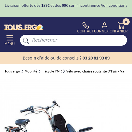
Livraison offerte dès
159€
et dès
99€
sur l'incontinence
Voir conditions
0
CONTACT
CONNEXION
PANIER
MENU
Besoin d'aide ou de conseils ?
03 20 81 93 89
Tous ergo
Mobilité
Tricycle PMR
Vélo avec chaise roulante O'Pair - Van R