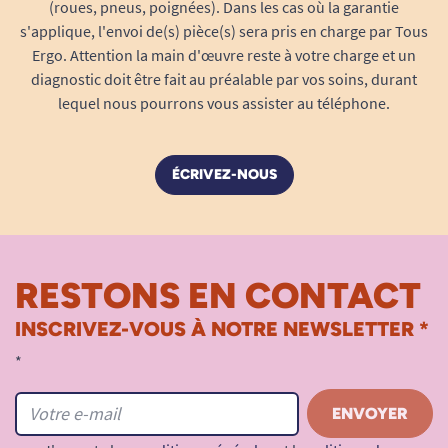
(roues, pneus, poignées). Dans les cas où la garantie
Diamètre de la roue arrière : 66 cm.
s'applique, l'envoi de(s) pièce(s) sera pris en charge par Tous
Ergo. Attention la main d'œuvre reste à votre charge et un
diagnostic doit être fait au préalable par vos soins, durant
lequel nous pourrons vous assister au téléphone.
Attention : Il existe de nombreuses
options pour ce tricycle, visibles dans
l'espace notice en bas de cette page.
ÉCRIVEZ-NOUS
Pour passer commande de ces
options, appelez notre service client
au 03 20 81 93 89 et établissez votre
devis au téléphone.
RESTONS EN CONTACT
INSCRIVEZ-VOUS À NOTRE NEWSLETTER *
*