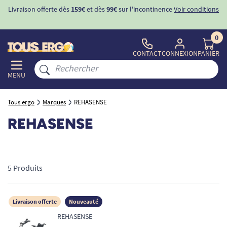
Livraison offerte dès
159€
et dès
99€
sur l'incontinence
Voir conditions
0
CONTACT
CONNEXION
PANIER
MENU
Tous ergo
Marques
REHASENSE
REHASENSE
5 Produits
Livraison offerte
Nouveauté
REHASENSE