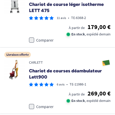
Chariot de course léger isotherme
LETT 475
•
TE-6368-2
11 avis
179,00 €
À partir de
En stock
, expédié demain
Comparer
Livraison offerte
CARLETT
Chariot de courses déambulateur
Lett900
•
TE-11986-1
6 avis
269,00 €
À partir de
En stock
, expédié demain
Comparer