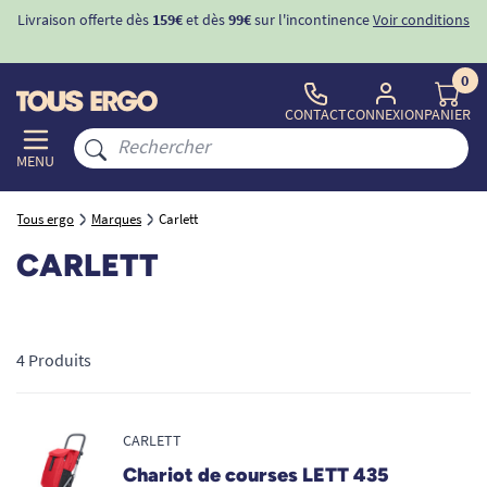
Livraison offerte dès
159€
et dès
99€
sur l'incontinence
Voir conditions
0
CONTACT
CONNEXION
PANIER
MENU
Tous ergo
Marques
Carlett
CARLETT
4 Produits
CARLETT
Chariot de courses LETT 435