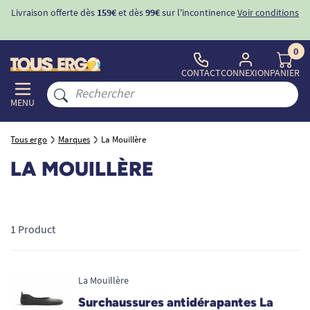
Livraison offerte dès
159€
et dès
99€
sur l'incontinence
Voir conditions
0
CONTACT
CONNEXION
PANIER
MENU
Tous ergo
Marques
La Mouillère
LA MOUILLÈRE
1 Product
La Mouillère
Surchaussures antidérapantes La