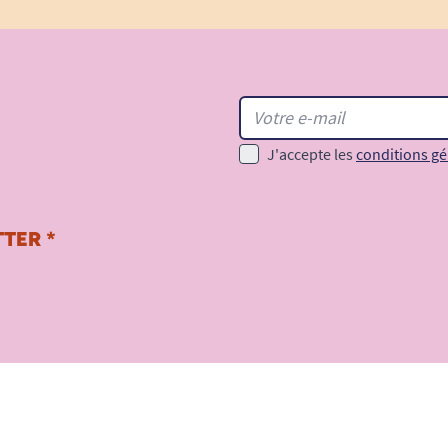
J'accepte les
conditions gé
TER *