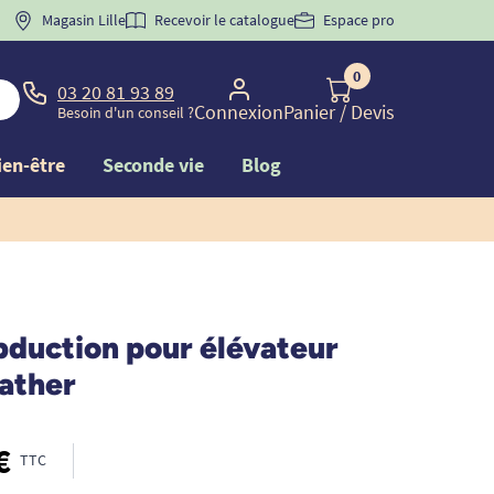
 "
BIENVENUE
Magasin Lille
" pour
la 1ère commande d'incontinence
Recevoir le catalogue
Espace pro
0
03 20 81 93 89
Connexion
Panier
/ Devis
Besoin d'un conseil ?
ien-être
Seconde vie
Blog
bduction pour élévateur
Bather
€
TTC