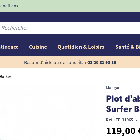
conditions
-10%
avec le code
ntinence
Cuisine
Quotidien & Loisirs
Santé & B
Besoin d'aide ou de conseils ?
03 20 81 93 89
 Bather
Mangar
Plot d'a
Surfer 
Ref : TE-21965
•
119,00 