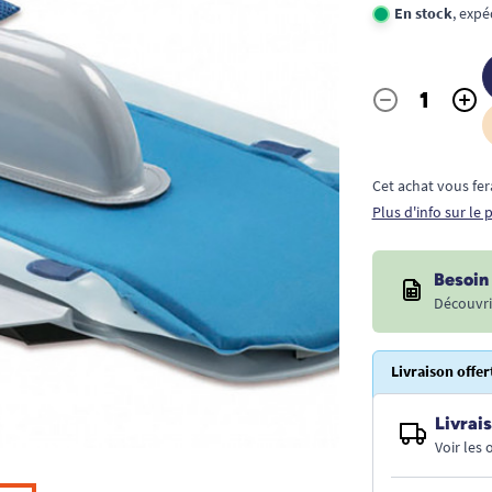
En stock
, expé
-
+
Quantité
Cet achat vous fer
Plus d'info sur le
Besoin 
Découvri
Livraison offer
Livrais
Voir les