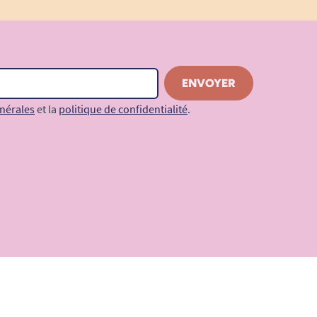
nérales
et la
politique de confidentialité
.