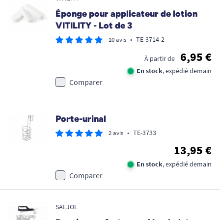
Éponge pour applicateur de lotion
VITILITY - Lot de 3
•
TE-3714-2
10 avis
6,95 €
À partir de
En stock
, expédié demain
Comparer
Porte-urinal
•
TE-3733
2 avis
13,95 €
En stock
, expédié demain
Comparer
SALJOL