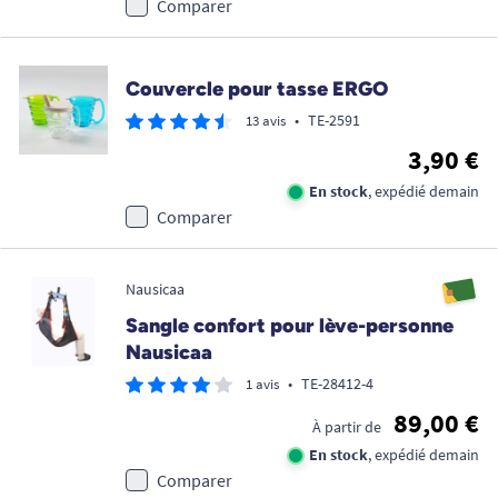
Comparer
Couvercle pour tasse ERGO
•
TE-2591
13 avis
3,90 €
En stock
, expédié demain
Comparer
Nausicaa
Sangle confort pour lève-personne
Nausicaa
•
TE-28412-4
1 avis
89,00 €
À partir de
En stock
, expédié demain
Comparer