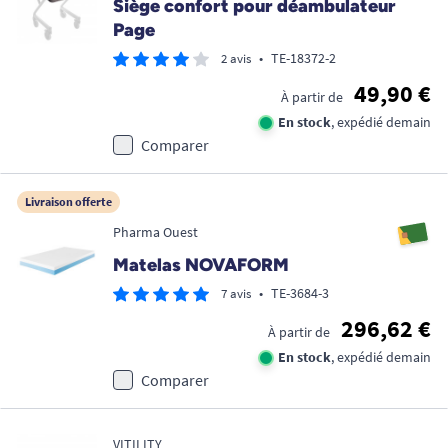
Siège confort pour déambulateur
Page
•
TE-18372-2
2 avis
49,90 €
À partir de
En stock
, expédié demain
Comparer
Livraison offerte
Pharma Ouest
Matelas NOVAFORM
•
TE-3684-3
7 avis
296,62 €
À partir de
En stock
, expédié demain
Comparer
VITILITY