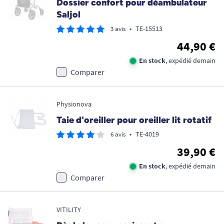
Dossier confort pour déambulateur
Saljol
•
TE-15513
3 avis
44,90 €
En stock
, expédié demain
Comparer
Physionova
Taie d'oreiller pour oreiller lit rotatif
•
TE-4019
6 avis
39,90 €
En stock
, expédié demain
Comparer
VITILITY