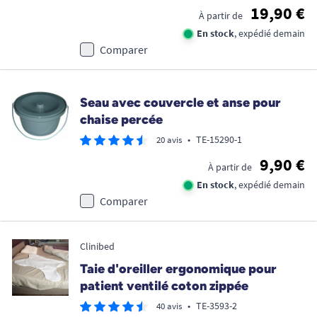
19,90 €
À partir de
En stock
, expédié demain
Comparer
Seau avec couvercle et anse pour
chaise percée
•
TE-15290-1
20 avis
9,90 €
À partir de
En stock
, expédié demain
Comparer
Clinibed
Taie d'oreiller ergonomique pour
patient ventilé coton zippée
•
TE-3593-2
40 avis