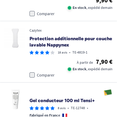
9,90 €
En stock
, expédié demain
Comparer
Cazytex
Protection additionnelle pour couche
lavable Nappynex
•
TE-4819-1
18 avis
7,90 €
À partir de
En stock
, expédié demain
Comparer
Gel conducteur 100 ml Tensi+
•
TE-12748
•
8 avis
Fabriqué en France