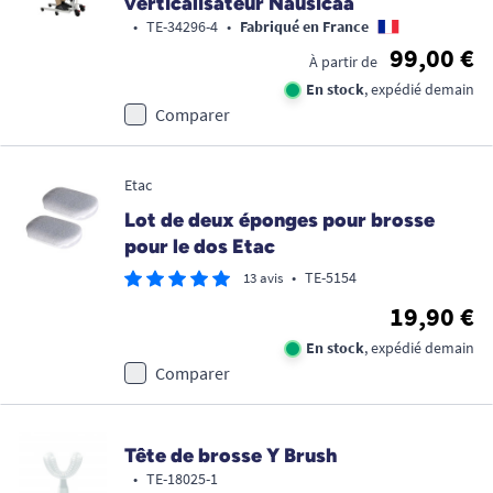
verticalisateur Nausicaa
•
TE-34296-4
•
Fabriqué en France
99,00 €
À partir de
En stock
, expédié demain
Comparer
Etac
Lot de deux éponges pour brosse
pour le dos Etac
•
TE-5154
13 avis
19,90 €
En stock
, expédié demain
Comparer
Tête de brosse Y Brush
•
TE-18025-1