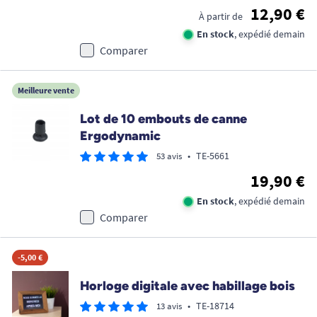
12,90 €
À partir de
En stock
, expédié demain
Comparer
Meilleure vente
Lot de 10 embouts de canne
Ergodynamic
•
TE-5661
53 avis
19,90 €
En stock
, expédié demain
Comparer
-5,00 €
Horloge digitale avec habillage bois
•
TE-18714
13 avis