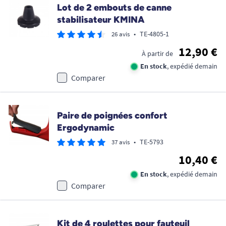
Lot de 2 embouts de canne
stabilisateur KMINA
•
TE-4805-1
26 avis
12,90 €
À partir de
En stock
, expédié demain
Comparer
Paire de poignées confort
Ergodynamic
•
TE-5793
37 avis
10,40 €
En stock
, expédié demain
Comparer
Kit de 4 roulettes pour fauteuil