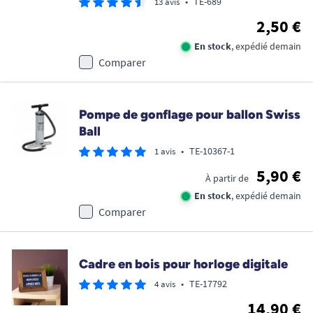
•
TE-689
13 avis
2,50 €
En stock
, expédié demain
Comparer
Pompe de gonflage pour ballon Swiss
Ball
•
TE-10367-1
1 avis
5,90 €
À partir de
En stock
, expédié demain
Comparer
Cadre en bois pour horloge digitale
•
TE-17792
4 avis
14,90 €