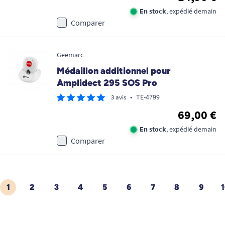
En stock
, expédié demain
Comparer
Geemarc
Médaillon additionnel pour
Amplidect 295 SOS Pro
•
TE-4799
3 avis
69,00 €
En stock
, expédié demain
Comparer
1
2
3
4
5
6
7
8
9
1
ÉDENT