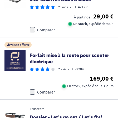
•
TE-4212-6
25 avis
29,00 €
À partir de
En stock
, expédié demain
Comparer
Livraison offerte
Forfait mise à la route pour scooter
électrique
•
TE-2204
7 avis
169,00 €
En stock, expédié sous 3 jours
Comparer
Trustcare
Dossier - Let's go out / Let's fly/