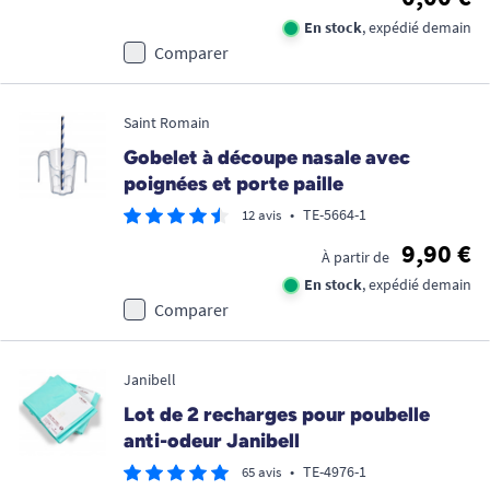
En stock
, expédié demain
Comparer
Saint Romain
Gobelet à découpe nasale avec
poignées et porte paille
•
TE-5664-1
12 avis
9,90 €
À partir de
En stock
, expédié demain
Comparer
Janibell
Lot de 2 recharges pour poubelle
anti-odeur Janibell
•
TE-4976-1
65 avis