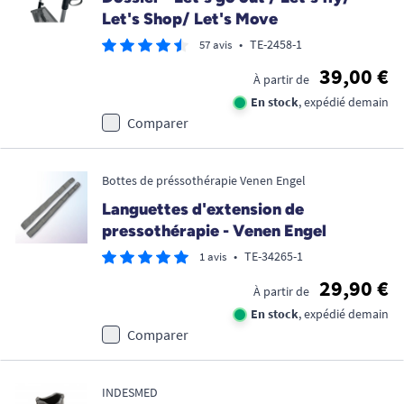
Let's Shop/ Let's Move
•
TE-2458-1
57 avis
39,00 €
À partir de
En stock
, expédié demain
Comparer
Bottes de préssothérapie Venen Engel
Languettes d'extension de
pressothérapie - Venen Engel
•
TE-34265-1
1 avis
29,90 €
À partir de
En stock
, expédié demain
Comparer
INDESMED