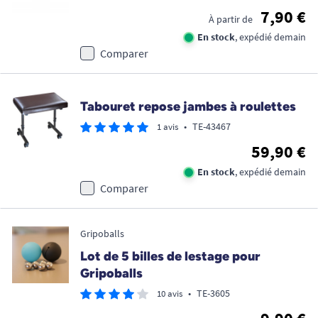
7,90 €
À partir de
En stock
, expédié demain
Comparer
Tabouret repose jambes à roulettes
•
TE-43467
1 avis
59,90 €
En stock
, expédié demain
Comparer
Gripoballs
Lot de 5 billes de lestage pour
Gripoballs
•
TE-3605
10 avis