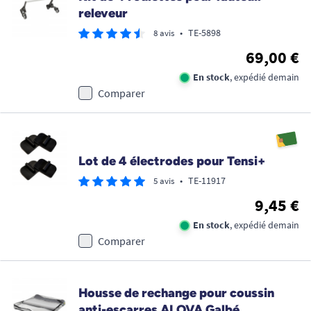
releveur
•
TE-5898
8 avis
69,00 €
En stock
, expédié demain
Comparer
Lot de 4 électrodes pour Tensi+
•
TE-11917
5 avis
9,45 €
En stock
, expédié demain
Comparer
Housse de rechange pour coussin
anti-escarres ALOVA Galbé