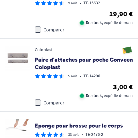
•
TE-16632
9 avis
19,90 €
En stock
, expédié demain
Comparer
Coloplast
Paire d'attaches pour poche Conveen
Coloplast
•
TE-14296
5 avis
3,00 €
En stock
, expédié demain
Comparer
Eponge pour brosse pour le corps
•
TE-2476-2
33 avis