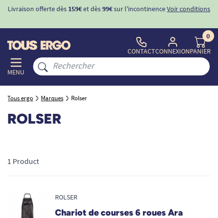
Livraison offerte dès
159€
et dès
99€
sur l'incontinence
Voir conditions
0
CONTACT
CONNEXION
PANIER
MENU
Tous ergo
Marques
Rolser
ROLSER
1 Product
ROLSER
Chariot de courses 6 roues Ara