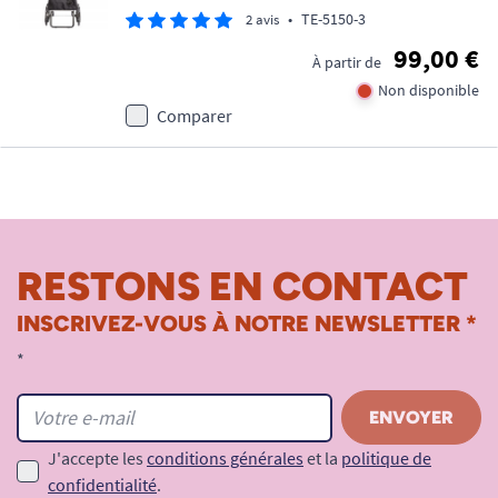
•
TE-5150-3
2 avis
99,00 €
À partir de
Non disponible
Comparer
RESTONS EN CONTACT
INSCRIVEZ-VOUS À NOTRE NEWSLETTER *
*
J'accepte les
conditions générales
et la
politique de
confidentialité
.