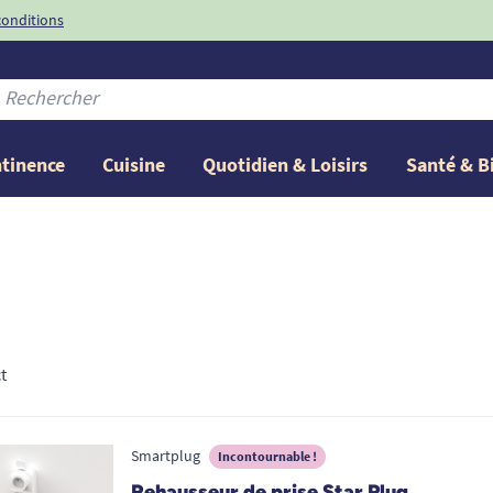
conditions
-10%
avec le code
ntinence
Cuisine
Quotidien & Loisirs
Santé & B
t
Smartplug
Incontournable !
Rehausseur de prise Star Plug