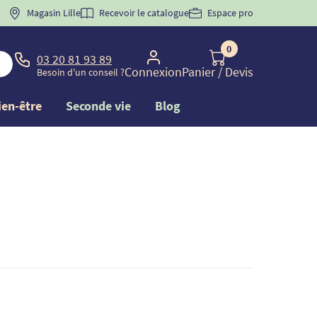
 "
BIENVENUE
Magasin Lille
" pour
la 1ère commande d'incontinence
Recevoir le catalogue
Espace pro
0
03 20 81 93 89
Connexion
Panier
/ Devis
Besoin d'un conseil ?
ien-être
Seconde vie
Blog