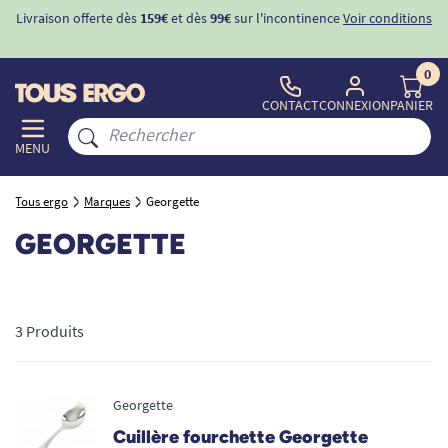
Livraison offerte dès
159€
et dès
99€
sur l'incontinence
Voir conditions
0
CONTACT
CONNEXION
PANIER
MENU
Tous ergo
Marques
Georgette
GEORGETTE
3 Produits
Georgette
Cuillère fourchette Georgette