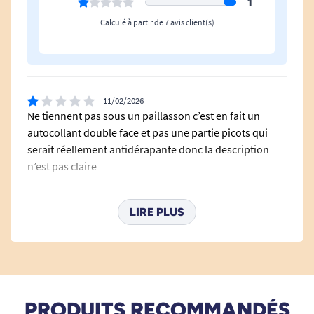
1
Calculé à partir de 7 avis client(s)
11/02/2026
Ne tiennent pas sous un paillasson c’est en fait un
autocollant double face et pas une partie picots qui
serait réellement antidérapante donc la description
n’est pas claire
C. Laurent
LIRE PLUS
Bonjour, Merci d'avoir pris le temps de partager votre
expérience. Nous sommes désolés d'apprendre que le
produit ne répond pas à vos attentes et que la
description n'était pas claire. Votre retour est précieux
et nous aide à améliorer nos services. N'hésitez pas à
nous contacter pour toute question ou assistance
PRODUITS RECOMMANDÉS