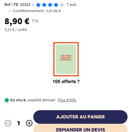
Ref : TE-22322
•
7 avis
•
Conditionnement : Lot de 8
8,90 €
TTC
1,11 € / unité
En stock
, expédié demain
Plus d'info
AJOUTER AU PANIER
-
+
Quantité
DEMANDER UN DEVIS