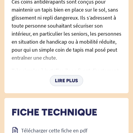
Ces coins antidérapants sont conçus pour
maintenir un tapis bien en place sur le sol, sans
glissement ni repli dangereux. Ils s’adressent à
toute personne souhaitant sécuriser son
intérieur, en particulier les seniors, les personnes
en situation de handicap ou à mobilité réduite,
pour qui un simple coin de tapis mal posé peut
entraîner une chute.
Très simples à installer, ils se fixent directement
sous les coins du tapis grâce à une surface
LIRE PLUS
adhésive. Une fois posés, ils empêchent le tapis
de glisser ou de rebiquer, même sur sols lisses
comme le carrelage ou le parquet. Vous
FICHE TECHNIQUE
conservez ainsi un environnement plus sûr et
plus stable à la maison, sans compromettre la
décoration.
Télécharger cette fiche en pdf