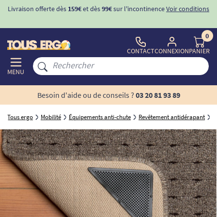
Livraison offerte dès
159€
et dès
99€
sur l'incontinence
Voir conditions
0
CONTACT
CONNEXION
PANIER
MENU
Besoin d'aide ou de conseils ?
03 20 81 93 89
Tous ergo
Mobilité
Équipements anti-chute
Revêtement antidérapant
C