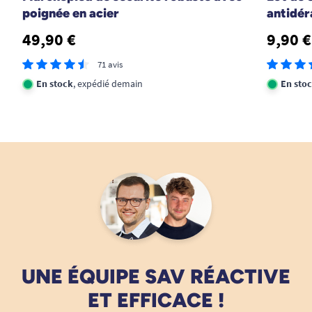
Deux méthodes de pose. Le tapis ne bouge plus du
poignée en acier
antidér
tout.
49,90 €
9,90 €
A. Anonymous
71 avis
En stock
, expédié demain
En sto
19/06/2024
Pratiques !
A. Anonymous
1
2
UNE ÉQUIPE SAV RÉACTIVE
ET EFFICACE !