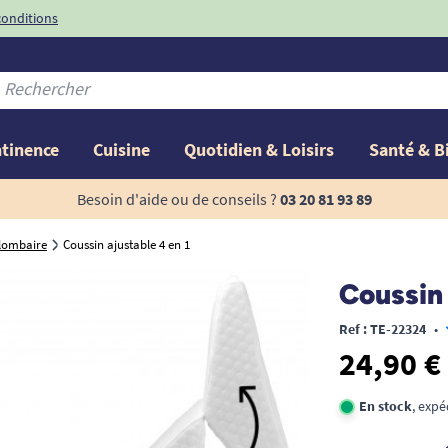
conditions
-10%
avec le code
ntinence
Cuisine
Quotidien & Loisirs
Santé & B
Besoin d'aide ou de conseils ?
03 20 81 93 89
 lombaire
Coussin ajustable 4 en 1
Coussin 
Ref : TE-22324
•
24,90 €
En stock
, expé