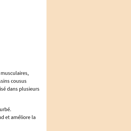
t musculaires,
ussins cousus
isé dans plusieurs
urbé.
nd et améliore la