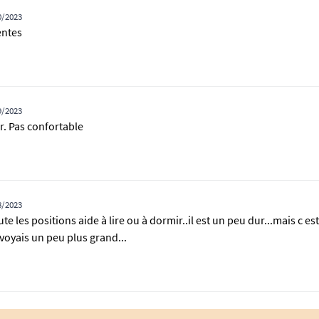
0/2023
entes
9/2023
ur. Pas confortable
8/2023
e les positions aide à lire ou à dormir..il est un peu dur...mais c est
 voyais un peu plus grand...