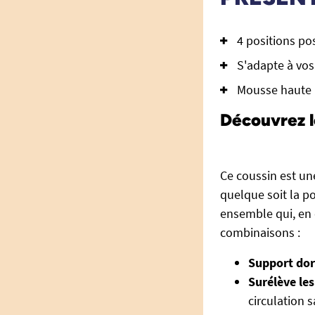
4 positions po
S'adapte à vos
Mousse haute r
Découvrez le
Ce coussin est une
quelque soit la po
ensemble qui, en 
combinaisons :
Support dor
Surélève le
circulation 