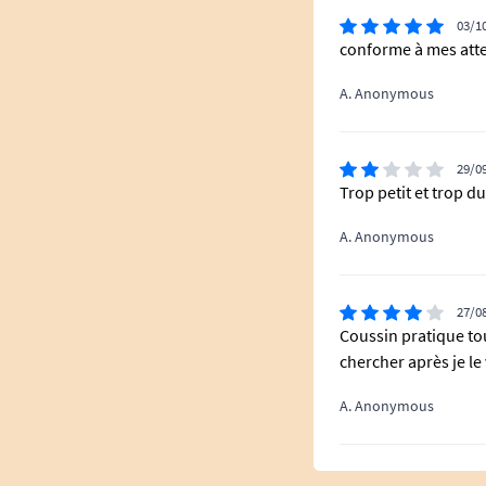
03/1
conforme à mes att
A. Anonymous
29/0
Trop petit et trop d
A. Anonymous
27/0
Coussin pratique tout
chercher après je le
A. Anonymous