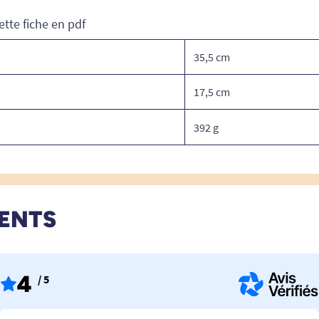
ette fiche en pdf
35,5 cm
17,5 cm
392 g
IENTS
4
/ 5