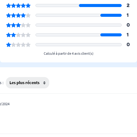
2
1
0
1
0
Calculé à partir de 4 avis client(s)
s :
9/2024