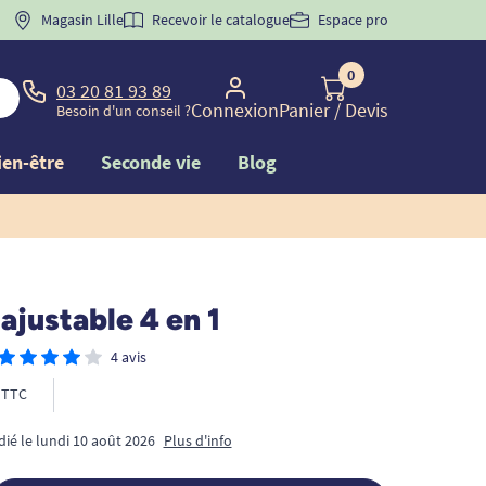
 "
BIENVENUE
Magasin Lille
" pour
la 1ère commande d'incontinence
Recevoir le catalogue
Espace pro
0
03 20 81 93 89
Connexion
Panier
/ Devis
Besoin d'un conseil ?
ien-être
Seconde vie
Blog
ajustable 4 en 1
4 avis
TTC
dié le lundi 10 août 2026
Plus d'info