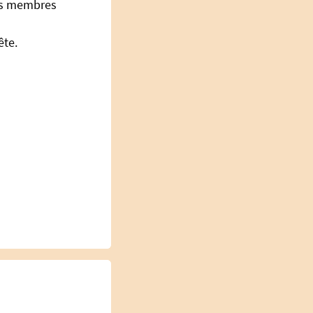
des membres
ête.