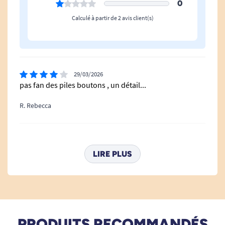
0
Calculé à partir de 2 avis client(s)
29/03/2026
pas fan des piles boutons , un détail...
R. Rebecca
02/03/2025
parfaite pour voir dans les coins.
LIRE PLUS
S. J
PRODUITS RECOMMANDÉS