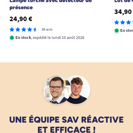
Lampe torche avec détecteur de
Lot de 
présence
34,90
24,90 €
36 avis
En sto
En stock
, expédié le lundi 10 août 2026
UNE ÉQUIPE SAV RÉACTIVE
ET EFFICACE !