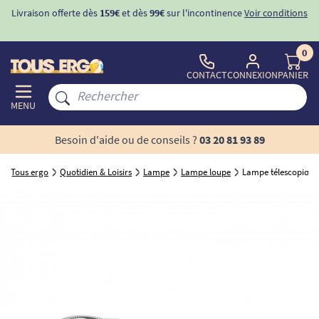
Livraison offerte dès
159€
et dès
99€
sur l'incontinence
Voir conditions
0
CONTACT
CONNEXION
PANIER
MENU
Besoin d'aide ou de conseils ?
03 20 81 93 89
Tous ergo
Quotidien & Loisirs
Lampe
Lampe loupe
Lampe télescopique à