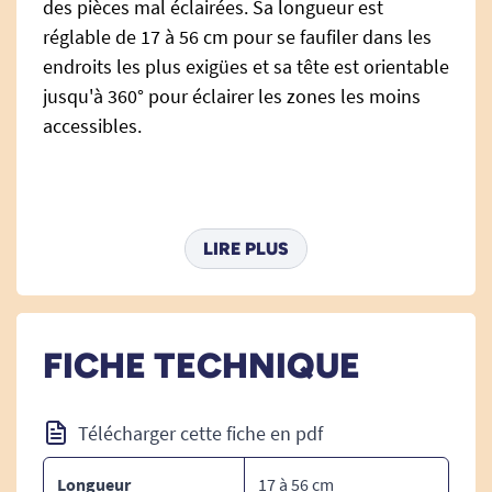
des pièces mal éclairées. Sa longueur est
réglable de 17 à 56 cm pour se faufiler dans les
endroits les plus exigües et sa tête est orientable
jusqu'à 360° pour éclairer les zones les moins
accessibles.
Poids : 84 g.
LIRE PLUS
Longueur réglable : 17 à 56 cm.
Diamètre lampe : 2 cm.
FICHE TECHNIQUE
Composition : Aluminium.
Alimentation : 4 piles LR44 fournies.
Télécharger cette fiche en pdf
Puissance : 3 LED - 100 lumens - 6V.
Longueur
17 à 56 cm