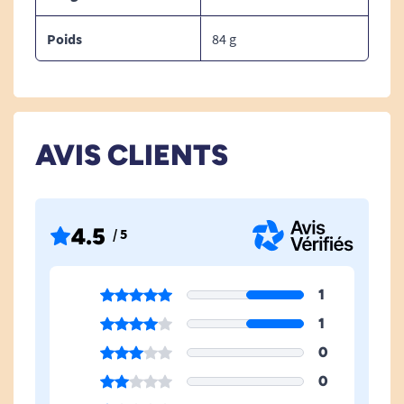
Certification CE et RoHS.
Poids
84 g
Retrouvez nos objets malins au quotidien.
AVIS CLIENTS
4.5
/ 5
1
1
0
0