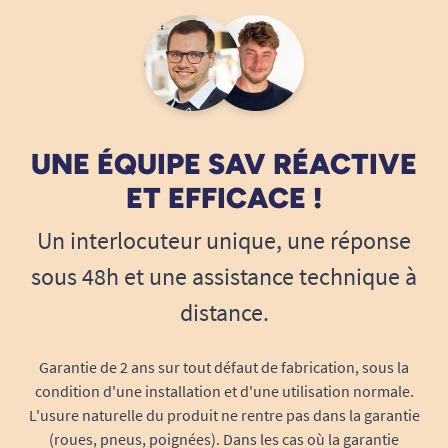
sécurité maximale
Le
coussin absorbant multicouche
capture
rapidement les liquides et neutralise les odeurs,
pour une discrétion totale tout au long de la
journée. Les barrières hydrophobes internes
UNE ÉQUIPE SAV RÉACTIVE
évitent tout risque de fuite sur les côtés, même
en position assise ou allongée, et assurent que
ET EFFICACE !
les vêtements restent parfaitement au sec.
Un interlocuteur unique, une réponse
Effet garde-au-sec immédiat – diminue les
sous 48h et une assistance technique à
sensations d’humidité et respecte la peau
distance.
fragile
Barrières anti-fuite latérales – sécurité
renforcée en mouvement
Garantie de 2 ans sur tout défaut de fabrication, sous la
Rétention optimale grâce à la diffusion
condition d'une installation et d'une utilisation normale.
L'usure naturelle du produit ne rentre pas dans la garantie
homogène du liquide
(roues, pneus, poignées). Dans les cas où la garantie
Praticité au quotidien : facilité