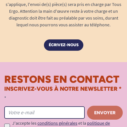
s'applique, l'envoi de(s) pièce(s) sera pris en charge par Tous
d’enfilage et de retrait
Ergo. Attention la main d'œuvre reste à votre charge et un
Le Pants Seni Active Plus s'enfile exactement
diagnostic doit être fait au préalable par vos soins, durant
comme un slip standard : aucune manipulation
lequel nous pourrons vous assister au téléphone.
complexe, idéal pour préserver l’autonomie des
utilisateurs. Au moment du change, il suffit de
déchirer les coutures latérales pour retirer le
ÉCRIVEZ-NOUS
pants sans effort, puis d’utiliser la languette
adhésive à l’arrière afin de rouler, refermer et
jeter le produit de façon hygiénique et discrète.
RESTONS EN CONTACT
Montage et retrait rapides
– encourage
l’autonomie et le confort d’utilisation
INSCRIVEZ-VOUS À NOTRE NEWSLETTER *
Coutures latérales faciles à ouvrir, sans
*
douleur
Languette adhésive intégrée, hygiène totale
lors du changement
J'accepte les
conditions générales
et la
politique de
Suivi simplifié grâce à l’indicateur