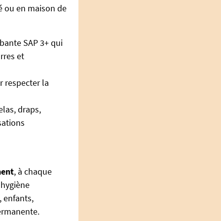
té ou en maison de
rbante SAP 3+ qui
rres et
r respecter la
las, draps,
sations
ment
, à chaque
e hygiène
, enfants,
permanente.