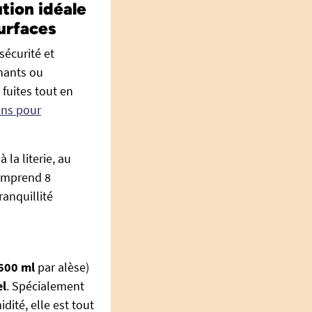
tion idéale
surfaces
sécurité et
nants ou
 fuites tout en
ons pour
la literie, au
comprend 8
ranquillité
600 ml
par alèse)
el
. Spécialement
dité, elle est tout