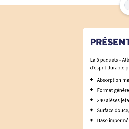
PRÉSEN
La 8 paquets - Alè
d’esprit durable p
Absorption max
Format généreux
240 alèses jet
Surface douce, 
Base imperméab