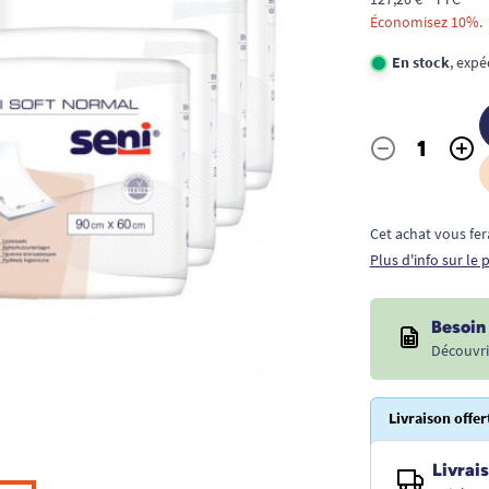
Économisez 10%.
En stock
, exp
-
+
Quantité
Cet achat vous fer
Plus d'info sur le
Besoin 
Découvri
Livraison offer
Livrais