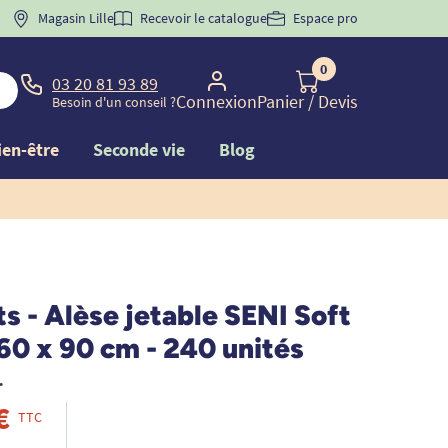
 "
BIENVENUE
Magasin Lille
" pour
la 1ère commande d'incontinence
Recevoir le catalogue
Espace pro
0
03 20 81 93 89
Connexion
Panier
/ Devis
Besoin d'un conseil ?
ien-être
Seconde vie
Blog
s - Alèse jetable SENI Soft
60 x 90 cm - 240 unités
•
€
TTC