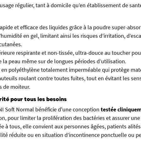
usage régulier, tant à domicile qu’en établissement de san
apide et efficace des liquides grâce à la poudre super-abso
humidité en gel, limitant ainsi les risques d’irritation, d’esca
 cutanées.
rieure respirante et non-tissée, ultra-douce au toucher pou
de la peau même sur de longues périodes d’utilisation.
d en polyéthylène totalement imperméable qui protège mate
auteuils roulant contre toutes fuites, tout en évitant les sen
s de moiteur.
rité pour tous les besoins
ENI Soft Normal bénéficie d'une conception
testée clinique
on, pour limiter la prolifération des bactéries et assurer un
 à tous, elle convient aux personnes âgées, patients alités
ité réduite ou en situation d’incontinence ponctuelle ou 