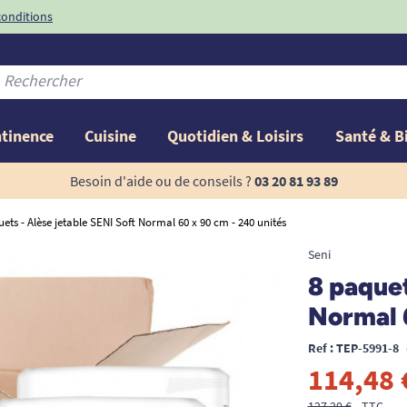
conditions
-10%
avec le code
ntinence
Cuisine
Quotidien & Loisirs
Santé & B
Besoin d'aide ou de conseils ?
03 20 81 93 89
ets - Alèse jetable SENI Soft Normal 60 x 90 cm - 240 unités
Seni
8 paquet
Normal 
Ref : TEP-5991-8
114,48 
127,20 €
TTC