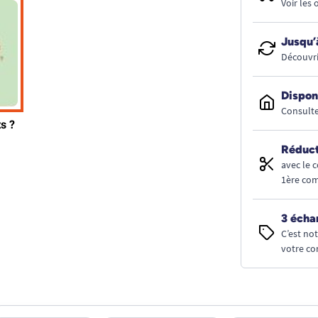
Voir les
Jusqu’
Découvri
Dispon
Consulte
Réduct
avec le 
1ère co
3 écha
C’est no
votre co