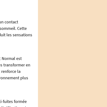
 un contact
 sommeil. Cette
duit les sensations
t Normal est
es transformer en
 renforce la
vironnement plus
ti-fuites formée