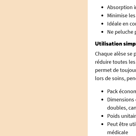
Absorption 
Minimise les
Idéale en c
Ne peluche p
Utilisation sim
Chaque alèse se pl
réduire toutes le
permet de toujour
lors de soins, pe
Pack économi
Dimensions 
doubles, can
Poids unitair
Peut être ut
médicale