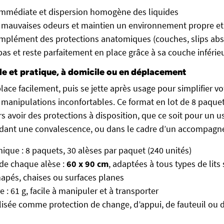
immédiate et dispersion homogène des liquides
 mauvaises odeurs et maintien un environnement propre et
omplément des protections anatomiques (couches, slips ab
as et reste parfaitement en place grâce à sa couche inférie
ple et pratique, à domicile ou en déplacement
ace facilement, puis se jette après usage pour simplifier vo
s manipulations inconfortables. Ce format en lot de 8 paquet
s avoir des protections à disposition, que ce soit pour un 
ndant une convalescence, ou dans le cadre d’un accompagn
que : 8 paquets, 30 alèses par paquet (240 unités)
de chaque alèse :
60 x 90 cm
, adaptées à tous types de lits
apés, chaises ou surfaces planes
e : 61 g, facile à manipuler et à transporter
ilisée comme protection de change, d’appui, de fauteuil ou 