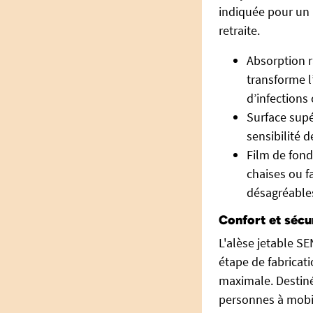
indiquée pour un 
retraite.
Absorption r
transforme l’
d’infections
Surface supé
sensibilité 
Film de fon
chaises ou f
désagréable
Confort et sécu
L'alèse jetable S
étape de fabricati
maximale. Destinée
personnes à mobil