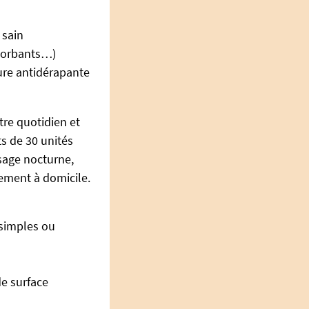
 sain
sorbants…)
ure antidérapante
tre quotidien et
s de 30 unités
usage nocturne,
ement à domicile.
 simples ou
de surface