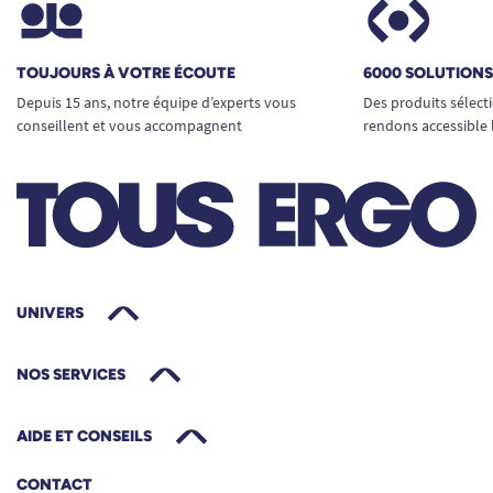
Caractéristiques principales
Absorption de 850 ml
: sécurité contre
TOUJOURS À VOTRE ÉCOUTE
6000 SOLUTION
fuites et humidité, même lors d’un usage
Depuis 15 ans, notre équipe d’experts vous
Des produits sélect
prolongé.
conseillent et vous accompagnent
rendons accessible 
Protection de surface large
: idéale pour
toutes situations de la vie quotidienne et
pour la protection de supports variés
(fauteuils, sièges auto, tables d’examen…).
Respirabilité accrue
: évite la macération
cutanée et favorise la prévention des
UNIVERS
escarres et irritations.
Dimensions : 40 x 60 cm
(s’adapte à toutes
NOS SERVICES
les surfaces).
Poids unitaire : 51 g
: légère, facile à
AIDE ET CONSEILS
changer sans effort.
Conditionnement : 4 paquets de 30 soit
CONTACT