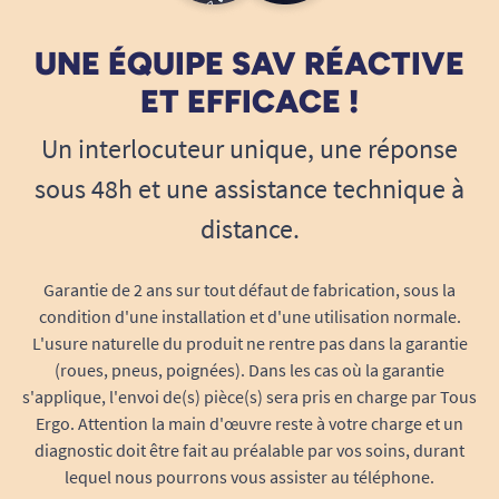
supérieur agréable, non irritant,
hypoallergénique.
UNE ÉQUIPE SAV RÉACTIVE
Technologie Cotton Feel
: pour un contact
ET EFFICACE !
plus agréable avec la peau.
Film de base imperméable
: protège
Un interlocuteur unique, une réponse
parfaitement matelas, fauteuils, draps ou
sous 48h et une assistance technique à
housses contre l’humidité.
distance.
Sans latex
: sécurité même pour les
usagers à la peau sensible.
Faciles à utiliser, faciles à jeter
Garantie de 2 ans sur tout défaut de fabrication, sous la
condition d'une installation et d'une utilisation normale.
Pliage et dépliage rapides
pour installer
L'usure naturelle du produit ne rentre pas dans la garantie
l’alèse en quelques secondes sur tous
(roues, pneus, poignées). Dans les cas où la garantie
supports plats.
s'applique, l'envoi de(s) pièce(s) sera pris en charge par Tous
Format compact
: discrète, elle se glisse
Ergo. Attention la main d'œuvre reste à votre charge et un
aisément dans un sac ou un tiroir de
diagnostic doit être fait au préalable par vos soins, durant
rangement.
lequel nous pourrons vous assister au téléphone.