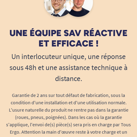
d'irritation même sur peaux sensibles.
Souplesse maximale : la coupe s’adapte
aux mouvements et empêche toute gêne,
même en position assise ou allongée
UNE ÉQUIPE SAV RÉACTIVE
prolongée.
ET EFFICACE !
Adapté à chaque morphologie
Un interlocuteur unique, une réponse
Le slip SENI FIX COMFORT taille XL convient
idéalement aux personnes dont le tour de taille
sous 48h et une assistance technique à
est compris entre
80 et 130 cm
. Ses larges
distance.
zones élastiquées assurent une adaptation
optimale à toutes les morphologies, pour
Garantie de 2 ans sur tout défaut de fabrication, sous la
hommes et femmes. Il enveloppe parfaitement
condition d'une installation et d'une utilisation normale.
les hanches et le bassin, offrant ainsi une tenue
L'usure naturelle du produit ne rentre pas dans la garantie
sûre, sans marquer ni comprimer.
(roues, pneus, poignées). Dans les cas où la garantie
s'applique, l'envoi de(s) pièce(s) sera pris en charge par Tous
Tour de taille XL : 80 à 130 cm
Ergo. Attention la main d'œuvre reste à votre charge et un
Convient aux personnes âgées, en