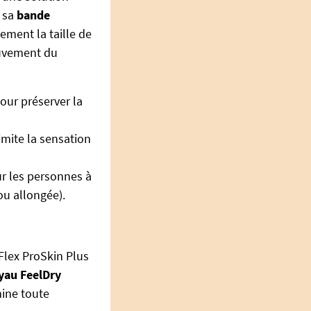
à sa
bande
ement la taille de
ouvement du
pour préserver la
limite la sensation
r les personnes à
ou allongée).
Flex ProSkin Plus
yau FeelDry
mine toute