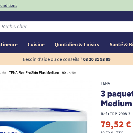
conditions
-10%
avec le code
ntinence
Cuisine
Quotidien & Loisirs
Santé & B
Besoin d'aide ou de conseils ?
03 20 81 93 89
uets - TENA Flex ProSkin Plus Medium - 90 unités
TENA
3 paquet
Medium 
Ref : TEP-2908-3
79,52 €
83,70 €
TTC