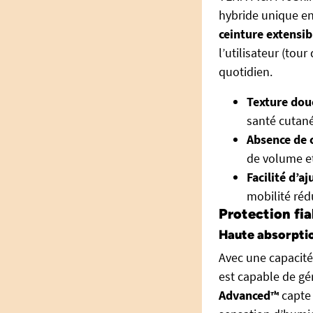
hybride unique en
ceinture extensib
l’utilisateur (tour 
quotidien.
Texture douc
santé cutané
Absence de c
de volume et
Facilité d’a
mobilité réd
Protection fia
Haute absorptio
Avec une capacité
est capable de gé
Advanced™
capte 