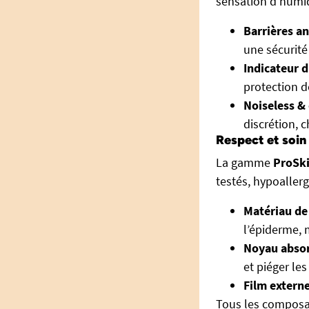
sensation d’humi
Barrières an
une sécurité
Indicateur d
protection do
Noiseless & 
discrétion, 
Respect et soin
La gamme
ProSk
testés, hypoallerg
Matériau de
l’épiderme,
Noyau absor
et piéger les
Film externe
Tous les composan