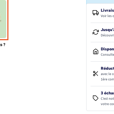
Livrais
Voir les
Jusqu’
Découvri
Dispon
Consulte
Réduct
avec le 
1ère co
3 écha
C’est no
votre co