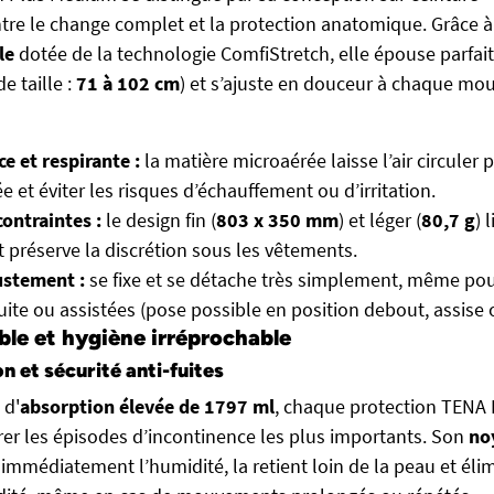
tre le change complet et la protection anatomique. Grâce 
le
dotée de la technologie ComfiStretch, elle épouse parfait
de taille :
71 à 102 cm
) et s’ajuste en douceur à chaque m
e et respirante :
la matière microaérée laisse l’air circuler 
e et éviter les risques d’échauffement ou d’irritation.
ontraintes :
le design fin (
803 x 350 mm
) et léger (
80,7 g
) 
 préserve la discrétion sous les vêtements.
justement :
se fixe et se détache très simplement, même pou
uite ou assistées (pose possible en position debout, assise 
ble et hygiène irréprochable
n et sécurité anti-fuites
 d'
absorption élevée de 1797 ml
, chaque protection TENA 
rer les épisodes d’incontinence les plus importants. Son
no
immédiatement l’humidité, la retient loin de la peau et éli