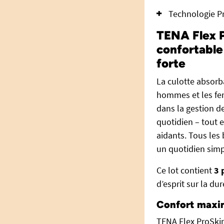
Technologie Pr
TENA Flex P
confortable
forte
La culotte absor
hommes et les fem
dans la gestion de 
quotidien – tout e
aidants. Tous les
un quotidien simpl
Ce lot contient
3 
d’esprit sur la du
Confort maxim
TENA Flex ProSkin