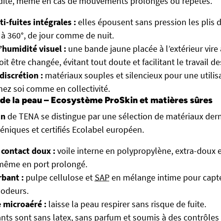
dité, même en cas de mouvements prolongés ou répétés.
ti-fuites intégrales :
elles épousent sans pression les plis de
 à 360°, de jour comme de nuit.
’humidité visuel :
une bande jaune placée à l’extérieur vire
it être changée, évitant tout doute et facilitant le travail de
discrétion :
matériaux souples et silencieux pour une utilis
chez soi comme en collectivité.
 de la peau – Ecosystème ProSkin et matières sûres
in
de TENA se distingue par une sélection de matériaux d
éniques et certifiés Ecolabel européen.
 contact doux :
voile interne en polypropylène, extra-doux 
 même en port prolongé.
bant :
pulpe cellulose et
SAP
en mélange intime pour capter,
 odeurs.
 microaéré :
laisse la peau respirer sans risque de fuite.
ts sont sans latex, sans parfum et soumis à des contrôle