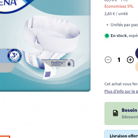
Économisez 5%.
2,65 € / unité
Unités par paq
En stock
, expé
-
+
Quantité
Cet achat vous fer
Plus d'info sur le
Besoin 
Découvri
Livraison offer