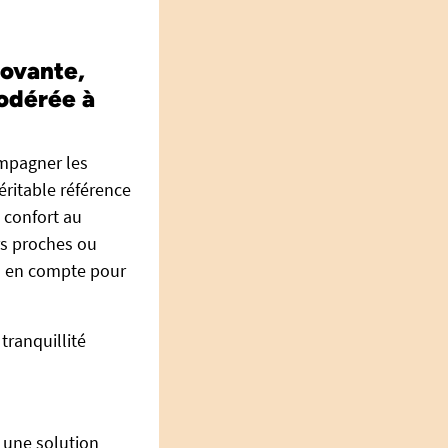
novante,
modérée à
mpagner les
éritable référence
t confort au
urs proches ou
is en compte pour
tranquillité
 une solution