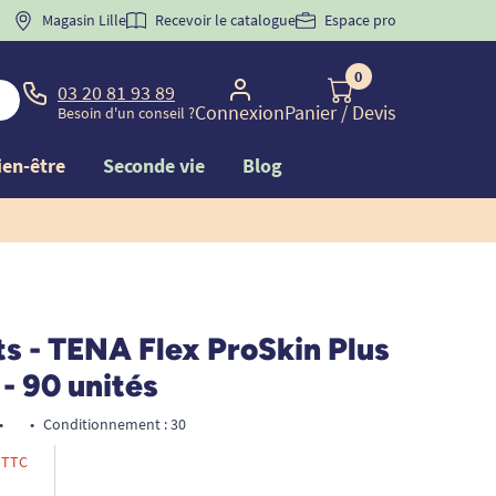
 "
BIENVENUE
Magasin Lille
" pour
la 1ère commande d'incontinence
Recevoir le catalogue
Espace pro
0
03 20 81 93 89
Connexion
Panier
/ Devis
Besoin d'un conseil ?
ien-être
Seconde vie
Blog
s - TENA Flex ProSkin Plus
- 90 unités
•
•
Conditionnement : 30
TTC