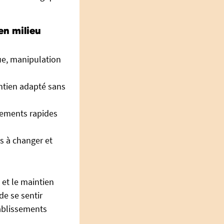
’en milieu
ue, manipulation
intien adapté sans
gements rapides
s à changer et
et le maintien
de se sentir
tablissements