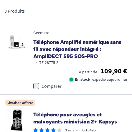
mobile, chaque appareil intègre des sonneries ultra-
3 Produits
puissantes et respecte les normes de compatibilité avec les
prothèses (HAC). Retrouvez instantanément le confort d'une
conversation fluide, sécurisée et sans aucune interférence au
Geemarc
quotidien.
Téléphone Amplifié numérique sans
fil avec répondeur intégré :
AmpliDECT 595 SOS-PRO
•
TE-28775-2
109,90 €
À partir de
En stock
, expédié aujourd'hui
Comparer
Livraison offerte
Téléphone pour aveugles et
malvoyants minivision 2+ Kapsys
•
TE-10496
3 avis