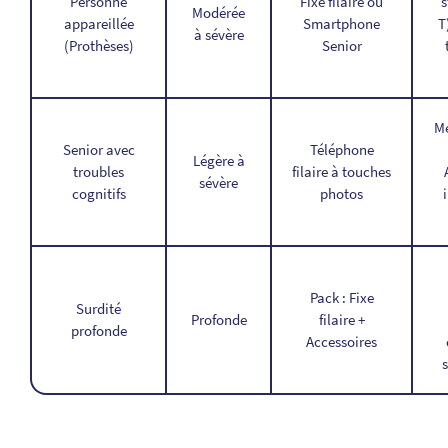
Personne
Fixe filaire ou
s
Modérée
appareillée
Smartphone
T
à sévère
(Prothèses)
Senior
Mé
Senior avec
Téléphone
Légère à
troubles
filaire à touches
sévère
cognitifs
photos
Pack : Fixe
Surdité
Profonde
filaire +
profonde
Accessoires