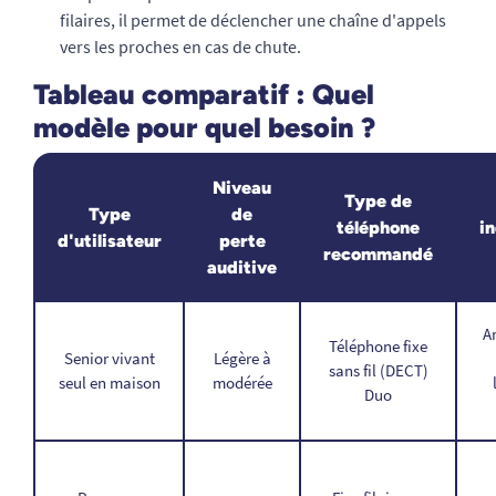
filaires, il permet de déclencher une chaîne d'appels
vers les proches en cas de chute.
Tableau comparatif : Quel
modèle pour quel besoin ?
Niveau
Type de
Type
de
téléphone
i
d'utilisateur
perte
recommandé
auditive
A
Téléphone fixe
Senior vivant
Légère à
sans fil (DECT)
seul en maison
modérée
Duo