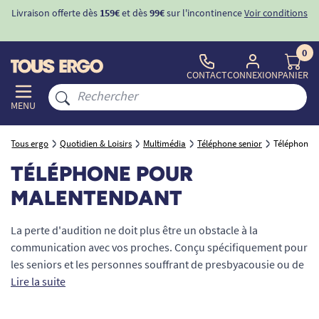
Livraison offerte dès
159€
et dès
99€
sur l'incontinence
Voir conditions
0
CONTACT
CONNEXION
PANIER
MENU
Tous ergo
Quotidien & Loisirs
Multimédia
Téléphone senior
Téléphone 
TÉLÉPHONE POUR
MALENTENDANT
La perte d'audition ne doit plus être un obstacle à la
communication avec vos proches. Conçu spécifiquement pour
les seniors et les personnes souffrant de presbyacousie ou de
déficiences auditives sévères, le
Lire la suite
téléphone pour
malentendant
offre une amplification sonore sur-mesure et
une clarté vocale exceptionnelle. Qu'il soit fixe, sans fil ou